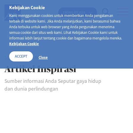
Kebijakan Cookie
EMMA BY AXA
Kami menggunakan cookies untuk memberikan Anda pengalaman
terbaik di website kami. Jika Anda melanjutkan, kami berasumsi bahwa
Anda terbuka untuk web browser yang Anda pergunakan menerima
semua cookie dari situs web kami. Lihat Kebijakan Cookie kami untuk
informasi lebih lanjut tentang cookie dan bagaimana mengelola mereka.
Kebijakan Cookie
ACCEPT
SELAMAT DATANG DI
Close
Artikel Inspirasi
Sumber informasi Anda Seputar gaya hidup
dan dunia perlindungan