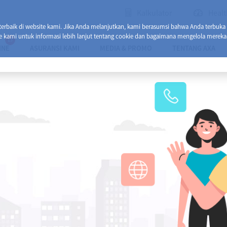
Kalkulator
Healt
baik di website kami. Jika Anda melanjutkan, kami berasumsi bahwa Anda terbuka
e kami untuk informasi lebih lanjut tentang cookie dan bagaimana mengelola mereka
13
INE
ASURANSI KAMI
MEDIA & PROMO
TENTANG AXA