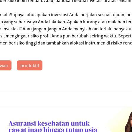
berisiko lebih rendah. Atau, padukan kedua invetasi di atas. Misal
rkalaSupaya tahu apakah investasi Anda berjalan sesuai tujuan, per
a yang seharusnya Anda lakukan. Apakah kurang atau malahan te
investasi? Atau jangan-jangan Anda menyisihkan terlalu banyak uan
si, mengingat risiko profil Anda pun berubah seiring waktu. Seper
umen berisiko tinggi dan tambahkan alokasi instrumen di risiko ren
awan
produktif