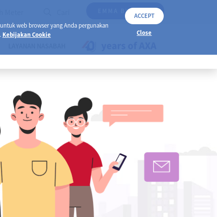
EMMA BY AXA
h Meter
Cari
ACCEPT
 untuk web browser yang Anda pergunakan
Close
.
Kebijakan Cookie
LAYANAN NASABAH