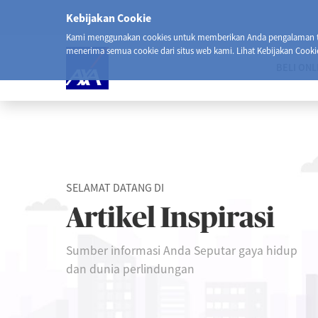
Kebijakan Cookie
Kami menggunakan cookies untuk memberikan Anda pengalaman ter
menerima semua cookie dari situs web kami. Lihat Kebijakan Cooki
BELI ONL
SELAMAT DATANG DI
Artikel Inspirasi
Sumber informasi Anda Seputar gaya hidup
dan dunia perlindungan