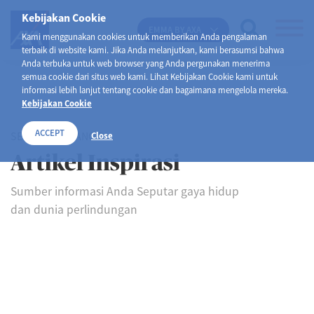
Kebijakan Cookie
EMMA BY AXA
Kami menggunakan cookies untuk memberikan Anda pengalaman
terbaik di website kami. Jika Anda melanjutkan, kami berasumsi bahwa
Anda terbuka untuk web browser yang Anda pergunakan menerima
semua cookie dari situs web kami. Lihat Kebijakan Cookie kami untuk
informasi lebih lanjut tentang cookie dan bagaimana mengelola mereka.
Kebijakan Cookie
ACCEPT
SELAMAT DATANG DI
Close
Artikel Inspirasi
Sumber informasi Anda Seputar gaya hidup
dan dunia perlindungan