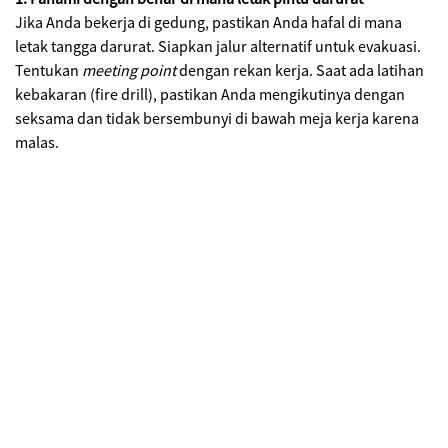
Jika Anda bekerja di gedung, pastikan Anda hafal di mana
letak tangga darurat. Siapkan jalur alternatif untuk evakuasi.
Tentukan
meeting point
dengan rekan kerja. Saat ada latihan
kebakaran (fire drill), pastikan Anda mengikutinya dengan
seksama dan tidak bersembunyi di bawah meja kerja karena
malas.
2. Peralatan Darurat Kebakaran
Lakukan pengecekan terhadap peralatan darurat kebakaran
secara berkala. Pastikan alat pemadam kebakaran darurat
masih bisa digunakan. Idealnya, alat ini harus diperiksa sekali
dalam 5 tahun. Tapi tidak ada salahnya untuk lebih rajin dan
mengeceknya setahun sekali.
Saat darurat.
1. Hubungi
Pemadam Kebakaran (113)
Hal pertama yang harus dilakukan saat terjadi kebakaran,