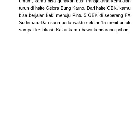
umum, kamu bisa gunakan bus Transjakarta kemudian
turun di halte Gelora Bung Karno. Dari halte GBK, kamu
bisa berjalan kaki menuju Pintu 5 GBK di seberang FX
Sudirman. Dari sana perlu waktu sekitar 15 menit untuk
sampai ke lokasi. Kalau kamu bawa kendaraan pribadi,
tersedia parkiran mobil di area Parkir Selatan GBK,
Stadion Akuatik, Pintu Kuning, dan Helipad. Sementara
parkiran motor tersedia di area Stadion Akuatik dan
Helipad.
Tebet Eco Park
Kalau dulu kamu mungkin sempat mengenal kawasan
Taman Tebet Utara dan Taman Tebet Selatan, kini dua
taman ini telah menjadi satu taman terpadu yang
mengusung konsep harmonisasi antara fungsi ekologi,
sosial, edukasi dan rekreasi bernama Tebet Eco Park
(TEP). Dengan luas 7,3 hektare, TEP kini jadi alternatif
warga ibukota untuk menghabiskan waktu di ruang
terbuka.