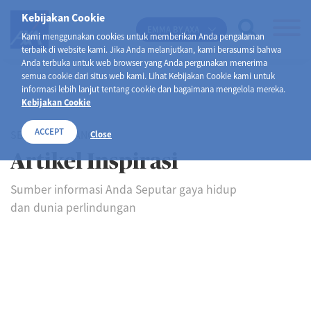
Kebijakan Cookie
EMMA BY AXA
Kami menggunakan cookies untuk memberikan Anda pengalaman
terbaik di website kami. Jika Anda melanjutkan, kami berasumsi bahwa
Anda terbuka untuk web browser yang Anda pergunakan menerima
semua cookie dari situs web kami. Lihat Kebijakan Cookie kami untuk
informasi lebih lanjut tentang cookie dan bagaimana mengelola mereka.
Kebijakan Cookie
ACCEPT
SELAMAT DATANG DI
Close
Artikel Inspirasi
Sumber informasi Anda Seputar gaya hidup
dan dunia perlindungan