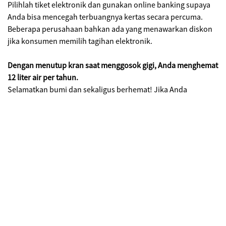
Pilihlah tiket elektronik dan gunakan online banking supaya
Anda bisa mencegah terbuangnya kertas secara percuma.
Beberapa perusahaan bahkan ada yang menawarkan diskon
jika konsumen memilih tagihan elektronik.
Dengan menutup kran saat menggosok gigi, Anda menghemat
12 liter air per tahun.
Selamatkan bumi dan sekaligus berhemat! Jika Anda
menutup kran saat bercukur, Anda malah bisa berhemat lagi
18 liter air per tahun. Kalau semua orang melakukan ini, ada
10 ribu liter air yang bisa dihemat. Mengurangi waktu mencuci
piring juga dapat menghemat 8 liter air per menit.