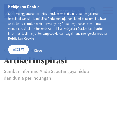
Kebijakan Cookie
EMMA BY AXA
Kami menggunakan cookies untuk memberikan Anda pengalaman
terbaik di website kami. Jika Anda melanjutkan, kami berasumsi bahwa
Anda terbuka untuk web browser yang Anda pergunakan menerima
semua cookie dari situs web kami. Lihat Kebijakan Cookie kami untuk
informasi lebih lanjut tentang cookie dan bagaimana mengelola mereka.
Kebijakan Cookie
ACCEPT
SELAMAT DATANG DI
Close
Artikel Inspirasi
Sumber informasi Anda Seputar gaya hidup
dan dunia perlindungan