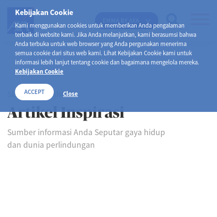
Kebijakan Cookie
EMMA BY AXA
Kami menggunakan cookies untuk memberikan Anda pengalaman
terbaik di website kami. Jika Anda melanjutkan, kami berasumsi bahwa
Anda terbuka untuk web browser yang Anda pergunakan menerima
semua cookie dari situs web kami. Lihat Kebijakan Cookie kami untuk
informasi lebih lanjut tentang cookie dan bagaimana mengelola mereka.
Kebijakan Cookie
ACCEPT
SELAMAT DATANG DI
Close
Artikel Inspirasi
Sumber informasi Anda Seputar gaya hidup
dan dunia perlindungan