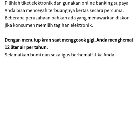
Pilihlah tiket elektronik dan gunakan online banking supaya
Anda bisa mencegah terbuangnya kertas secara percuma.
Beberapa perusahaan bahkan ada yang menawarkan diskon
jika konsumen memilih tagihan elektronik.
Dengan menutup kran saat menggosok gigi, Anda menghemat
12 liter air per tahun.
Selamatkan bumi dan sekaligus berhemat! Jika Anda
menutup kran saat bercukur, Anda malah bisa berhemat lagi
18 liter air per tahun. Kalau semua orang melakukan ini, ada
10 ribu liter air yang bisa dihemat. Mengurangi waktu mencuci
piring juga dapat menghemat 8 liter air per menit.