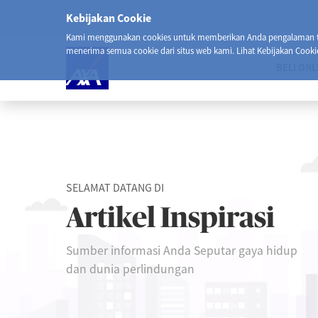
Kebijakan Cookie
Kami menggunakan cookies untuk memberikan Anda pengalaman ter
menerima semua cookie dari situs web kami. Lihat Kebijakan Cooki
BELI ONL
SELAMAT DATANG DI
Artikel Inspirasi
Sumber informasi Anda Seputar gaya hidup
dan dunia perlindungan