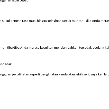
nganan lebih cepat.
, disusul dengan rasa mual hingga keinginan untuk muntah. Jika Anda merasa
mun tiba-tiba Anda merasa kesulitan menelan bahkan tersedak beulang kali
mendadak
gangguan penglihatan seperti penglihatan ganda atau lebih seriusnya kehila