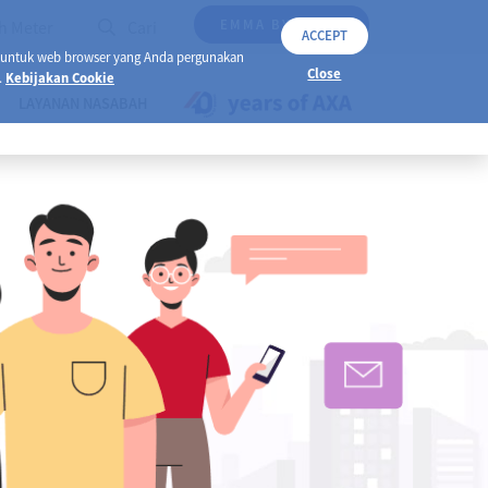
EMMA BY AXA
h Meter
Cari
ACCEPT
 untuk web browser yang Anda pergunakan
Close
.
Kebijakan Cookie
LAYANAN NASABAH