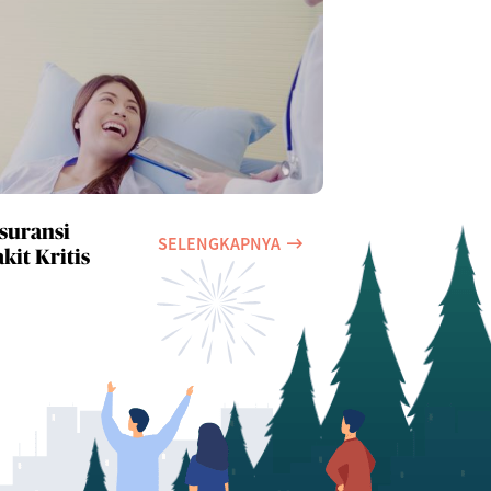
suransi
SELENGKAPNYA
kit Kritis