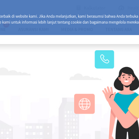
Kalkulator
Healt
baik di website kami. Jika Anda melanjutkan, kami berasumsi bahwa Anda terbuka
e kami untuk informasi lebih lanjut tentang cookie dan bagaimana mengelola mereka
13
INE
ASURANSI KAMI
MEDIA & PROMO
TENTANG AXA