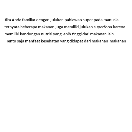
Jika Anda familiar dengan julukan pahlawan super pada manusia,
ternyata beberapa makanan juga memiliki julukan
superfood
karena
memiliki kandungan nutrisi yang lebih tinggi dari makanan lain.
Tentu saja manfaat kesehatan yang didapat dari makanan-makanan
super juga lebih besar.
Penasaran apa saja makanan super yang diklaim paling sehat
sedunia? Berikut daftarnya.
Minyak Zaitun
Minyak zaitun mampu menurunkan kadar inflamasi yang
dapat mengganggu sistem metabolisme. Oleh karenanya,
orang yang memiliki gangguan obesitas disarankan rajin
mengonsumsi minyak zaitun agar sistem metabolisme dalam
tubuh bekerja dengan baik.