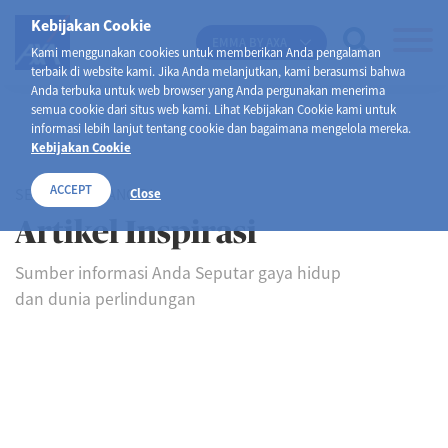
Kebijakan Cookie
EMMA BY AXA
Kami menggunakan cookies untuk memberikan Anda pengalaman
terbaik di website kami. Jika Anda melanjutkan, kami berasumsi bahwa
Anda terbuka untuk web browser yang Anda pergunakan menerima
semua cookie dari situs web kami. Lihat Kebijakan Cookie kami untuk
informasi lebih lanjut tentang cookie dan bagaimana mengelola mereka.
Kebijakan Cookie
ACCEPT
SELAMAT DATANG DI
Close
Artikel Inspirasi
Sumber informasi Anda Seputar gaya hidup
dan dunia perlindungan