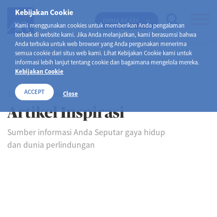
Kebijakan Cookie
EMMA BY AXA
Kami menggunakan cookies untuk memberikan Anda pengalaman
terbaik di website kami. Jika Anda melanjutkan, kami berasumsi bahwa
Anda terbuka untuk web browser yang Anda pergunakan menerima
semua cookie dari situs web kami. Lihat Kebijakan Cookie kami untuk
informasi lebih lanjut tentang cookie dan bagaimana mengelola mereka.
Kebijakan Cookie
ACCEPT
SELAMAT DATANG DI
Close
Artikel Inspirasi
Sumber informasi Anda Seputar gaya hidup
dan dunia perlindungan