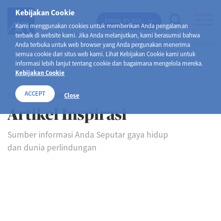
Kebijakan Cookie
EMMA BY AXA
Kami menggunakan cookies untuk memberikan Anda pengalaman
terbaik di website kami. Jika Anda melanjutkan, kami berasumsi bahwa
Anda terbuka untuk web browser yang Anda pergunakan menerima
semua cookie dari situs web kami. Lihat Kebijakan Cookie kami untuk
informasi lebih lanjut tentang cookie dan bagaimana mengelola mereka.
Kebijakan Cookie
ACCEPT
SELAMAT DATANG DI
Close
Artikel Inspirasi
Sumber informasi Anda Seputar gaya hidup
dan dunia perlindungan