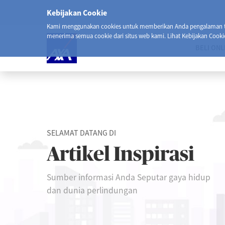
Kebijakan Cookie
Kami menggunakan cookies untuk memberikan Anda pengalaman ter
menerima semua cookie dari situs web kami. Lihat Kebijakan Cooki
BELI ONL
SELAMAT DATANG DI
Artikel Inspirasi
Sumber informasi Anda Seputar gaya hidup
dan dunia perlindungan