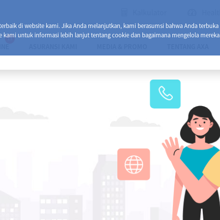
Kalkulator
Healt
baik di website kami. Jika Anda melanjutkan, kami berasumsi bahwa Anda terbuka
e kami untuk informasi lebih lanjut tentang cookie dan bagaimana mengelola mereka
13
INE
ASURANSI KAMI
MEDIA & PROMO
TENTANG AXA