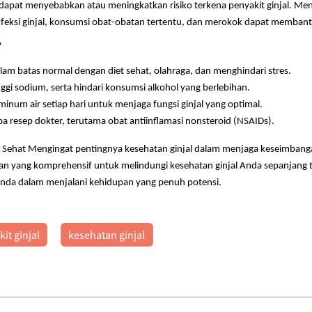
dapat menyebabkan atau meningkatkan risiko terkena penyakit ginjal. Mengen
, infeksi ginjal, konsumsi obat-obatan tertentu, dan merokok dapat memba
?
lam batas normal dengan diet sehat, olahraga, dan menghindari stres.
gi sodium, serta hindari konsumsi alkohol yang berlebihan.
inum air setiap hari untuk menjaga fungsi ginjal yang optimal.
a resep dokter, terutama obat antiinflamasi nonsteroid (NSAIDs).
n Sehat Mengingat pentingnya kesehatan ginjal dalam menjaga keseimbang
an yang komprehensif untuk melindungi kesehatan ginjal Anda sepanjang
 Anda dalam menjalani kehidupan yang penuh potensi.
it ginjal
kesehatan ginjal