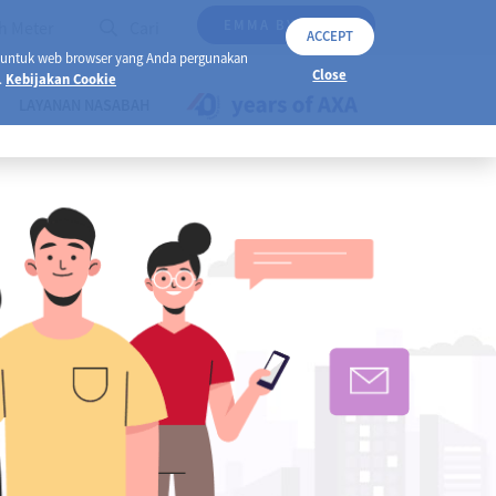
EMMA BY AXA
h Meter
Cari
ACCEPT
 untuk web browser yang Anda pergunakan
Close
.
Kebijakan Cookie
LAYANAN NASABAH