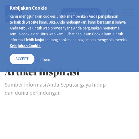
Kebijakan Cookie
EMMA BY AXA
Kami menggunakan cookies untuk memberikan Anda pengalaman
terbaik di website kami. Jika Anda melanjutkan, kami berasumsi bahwa
Anda terbuka untuk web browser yang Anda pergunakan menerima
semua cookie dari situs web kami. Lihat Kebijakan Cookie kami untuk
informasi lebih lanjut tentang cookie dan bagaimana mengelola mereka.
Kebijakan Cookie
ACCEPT
SELAMAT DATANG DI
Close
Artikel Inspirasi
Sumber informasi Anda Seputar gaya hidup
dan dunia perlindungan