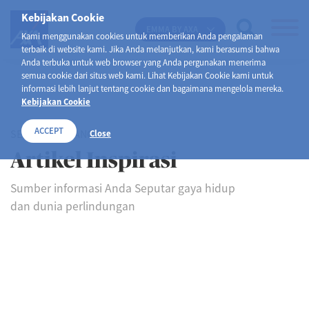
Kebijakan Cookie
EMMA BY AXA
Kami menggunakan cookies untuk memberikan Anda pengalaman
terbaik di website kami. Jika Anda melanjutkan, kami berasumsi bahwa
Anda terbuka untuk web browser yang Anda pergunakan menerima
semua cookie dari situs web kami. Lihat Kebijakan Cookie kami untuk
informasi lebih lanjut tentang cookie dan bagaimana mengelola mereka.
Kebijakan Cookie
ACCEPT
SELAMAT DATANG DI
Close
Artikel Inspirasi
Sumber informasi Anda Seputar gaya hidup
dan dunia perlindungan