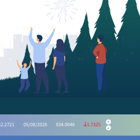
.5645
05/08/2026
223.5595
0.9950
.1139
05/08/2026
1,169.6073
4.4934
32.2721
05/08/2026
934.0046
1.7325
6628
05/08/2026
415.2975
0.3653
.2591
05/08/2026
1,028.5440
5.2849