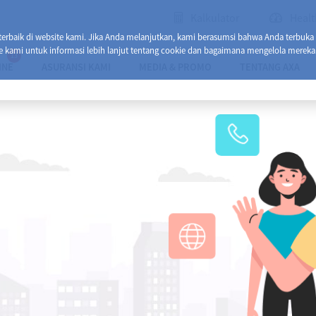
Kalkulator
Healt
baik di website kami. Jika Anda melanjutkan, kami berasumsi bahwa Anda terbuka
e kami untuk informasi lebih lanjut tentang cookie dan bagaimana mengelola mereka
13
INE
ASURANSI KAMI
MEDIA & PROMO
TENTANG AXA