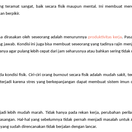
 teramat sangat, baik secara fisik maupun mental. Ini membuat mere
an berpikir.
sa dirasakan oleh seseorang adalah menurunnya
produktivitas kerja
. Pas
 jawab. Kondisi ini juga bisa membuat seseorang yang tadinya rajin me
nya agar pulang lebih cepat dari jam seharusnya atau bahkan sering tidak 
kondisi fisik. Ciri-ciri orang
burnout
secara fisik adalah mudah sakit, te
ini terjadi karena stres yang berkepanjangan dapat membuat sistem imu
adi lebih mudah marah. Tidak hanya pada rekan kerja, perubahan perilak
asangan. Hal-hal yang sebelumnya tidak pernah menjadi masalah untuk 
 yang sudah direncanakan tidak berjalan dengan lancar.