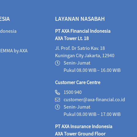
ALI Progressive Money (IDR)
06/08/2026
9
ESIA
LAYANAN NASABAH
ALI Secure Money (IDR)
06/08/2026
405.
ndonesia
PT AXA Financial Indonesia
Maestro Balance Syariah (IDR)
06/08/2026
1,
AXA Tower Lt. 18
Jl. Prof. Dr Satrio Kav. 18
Maestro Equity Syariah (IDR)
06/08/2026
1,
i EMMA by AXA
Kuningan City Jakarta, 12940
Maestro Fixed Income Syariah (IDR)
06/08/2026
Senin-Jumat
Pukul 08.00 WIB – 16.00 WIB
Maestro Progressive Equity Syariah (IDR)
06/08/2
Customer Care Centre
Maestro USD Offshore Equity Fund (USD)
05/08
1500 940
customer@axa-financial.co.id
MaestroLink Aggresive Equity (IDR)
06/08/2026
Senin-Jumat
MaestroLink Balanced (IDR)
06/08/2026
3,2
Pukul 08.00 WIB – 17.00 WIB
PT AXA Insurance Indonesia
MaestroLink Cash Plus (IDR)
06/08/2026
2,7
AXA Tower Ground Floor