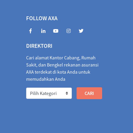
70.4935
05/08/2026
972.2983
1.8048
FOLLOW AXA
6990
05/08/2026
405.3463
0.3527
846.3842
05/08/2026
1,854.6660
8.2818
DIREKTORI
010.5564
05/08/2026
1,018.7586
8.2022
Cari alamat Kantor Cabang, Rumah
1,066.6614
05/08/2026
1,066.2155
0.4459
Sakit, dan Bengkel rekanan asuransi
AXA terdekat di kota Anda untuk
026
1,833.3741
05/08/2026
1,842.4723
9.0982
memudahkan Anda
/2026
2.0586
04/08/2026
2.0622
0.0036
571.9830
05/08/2026
573.1013
1.1183
60.0458
05/08/2026
3,267.9942
7.9484
37.8414
05/08/2026
2,737.3792
0.4622