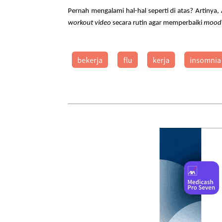
Pernah mengalami hal-hal seperti di atas? Artiny
workout video
secara rutin
agar memperbaiki
moo
bekerja
flu
kerja
insomnia