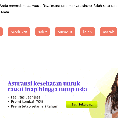
a, Anda mengalami
burnout.
Bagaimana cara mengatasinya? Salah satu car
d
Anda.
produktif
sakit
burnout
lelah
marah