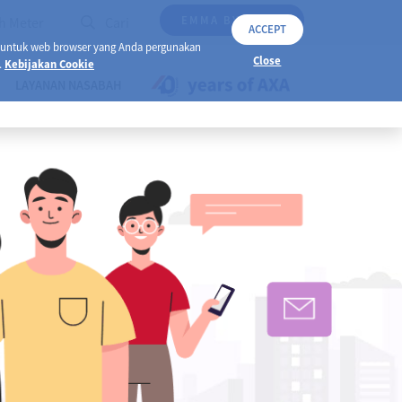
EMMA BY AXA
h Meter
Cari
ACCEPT
 untuk web browser yang Anda pergunakan
Close
.
Kebijakan Cookie
LAYANAN NASABAH