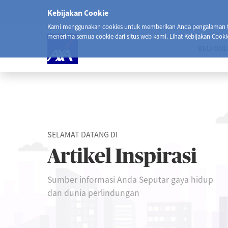
Kebijakan Cookie
Kami menggunakan cookies untuk memberikan Anda pengalaman ter
menerima semua cookie dari situs web kami. Lihat Kebijakan Cooki
BELI ONL
SELAMAT DATANG DI
Artikel Inspirasi
Sumber informasi Anda Seputar gaya hidup
dan dunia perlindungan