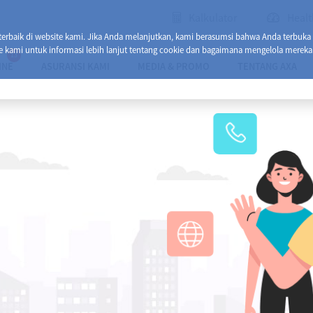
Kalkulator
Healt
baik di website kami. Jika Anda melanjutkan, kami berasumsi bahwa Anda terbuka
e kami untuk informasi lebih lanjut tentang cookie dan bagaimana mengelola mereka
13
INE
ASURANSI KAMI
MEDIA & PROMO
TENTANG AXA