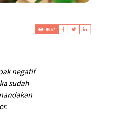
9657
ak negatif
ika sudah
menandakan
r.