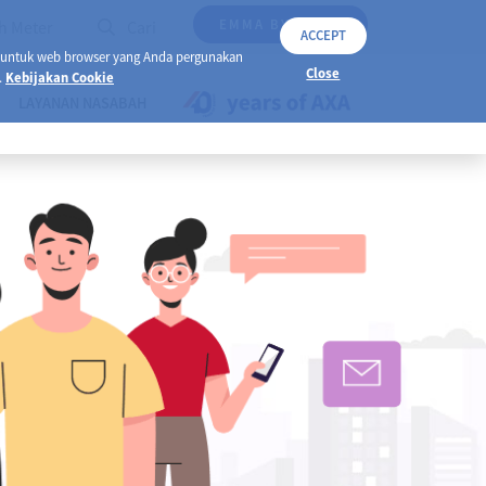
EMMA BY AXA
h Meter
Cari
ACCEPT
 untuk web browser yang Anda pergunakan
Close
.
Kebijakan Cookie
LAYANAN NASABAH