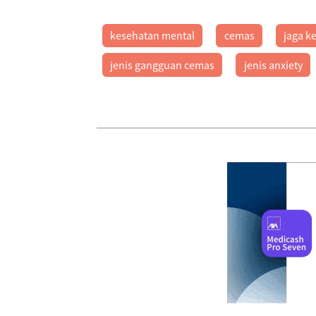
kesehatan mental
cemas
jaga k
jenis gangguan cemas
jenis anxiety