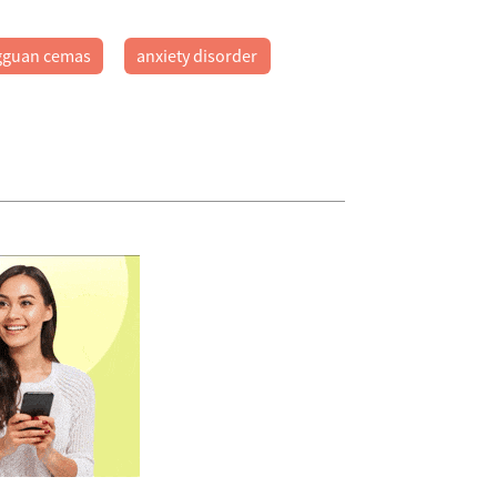
gguan cemas
anxiety disorder