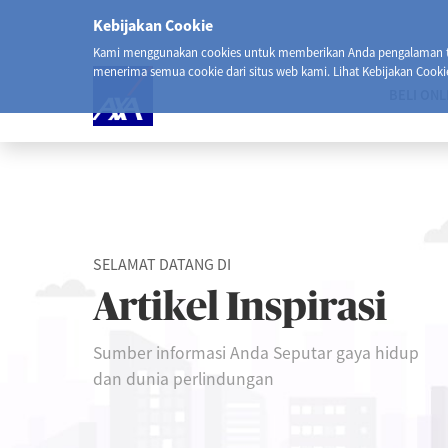
Kebijakan Cookie
Kami menggunakan cookies untuk memberikan Anda pengalaman ter
menerima semua cookie dari situs web kami. Lihat Kebijakan Cooki
BELI ONL
SELAMAT DATANG DI
Artikel Inspirasi
Sumber informasi Anda Seputar gaya hidup
dan dunia perlindungan