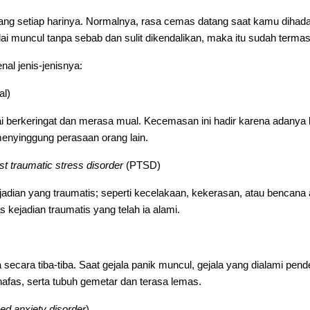
setiap harinya. Normalnya, rasa cemas datang saat kamu dihadapi
ulai muncul tanpa sebab dan sulit dikendalikan, maka itu sudah ter
l jenis-jenisnya:
al)
ai berkeringat dan merasa mual. Kecemasan ini hadir karena adanya
enyinggung perasaan orang lain.
st traumatic stress disorder
(PTSD)
ejadian yang traumatis; seperti kecelakaan, kekerasan, atau benca
s kejadian traumatis yang telah ia alami.
secara tiba-tiba. Saat gejala panik muncul, gejala yang dialami pend
 nafas, serta tubuh gemetar dan terasa lemas.
ed anxiety disorder
)