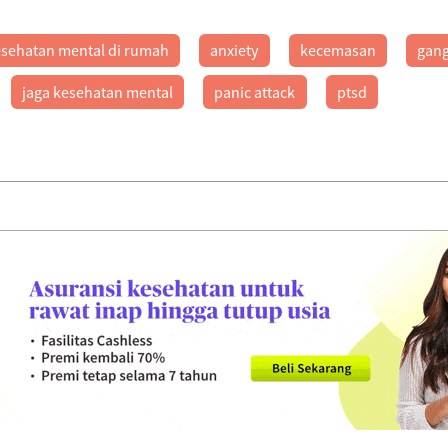
esehatan mental di rumah
anxiety
kecemasan
gan
jaga kesehatan mental
panic attack
ptsd