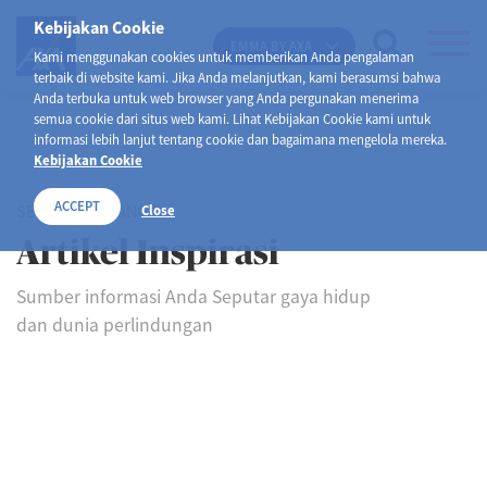
Kebijakan Cookie
EMMA BY AXA
Kami menggunakan cookies untuk memberikan Anda pengalaman
terbaik di website kami. Jika Anda melanjutkan, kami berasumsi bahwa
Anda terbuka untuk web browser yang Anda pergunakan menerima
semua cookie dari situs web kami. Lihat Kebijakan Cookie kami untuk
informasi lebih lanjut tentang cookie dan bagaimana mengelola mereka.
Kebijakan Cookie
ACCEPT
SELAMAT DATANG DI
Close
Artikel Inspirasi
Sumber informasi Anda Seputar gaya hidup
dan dunia perlindungan