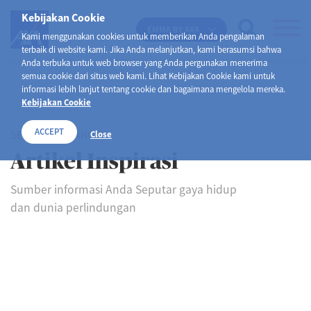
Kebijakan Cookie
EMMA BY AXA
Kami menggunakan cookies untuk memberikan Anda pengalaman
terbaik di website kami. Jika Anda melanjutkan, kami berasumsi bahwa
Anda terbuka untuk web browser yang Anda pergunakan menerima
semua cookie dari situs web kami. Lihat Kebijakan Cookie kami untuk
informasi lebih lanjut tentang cookie dan bagaimana mengelola mereka.
Kebijakan Cookie
ACCEPT
SELAMAT DATANG DI
Close
Artikel Inspirasi
Sumber informasi Anda Seputar gaya hidup
dan dunia perlindungan