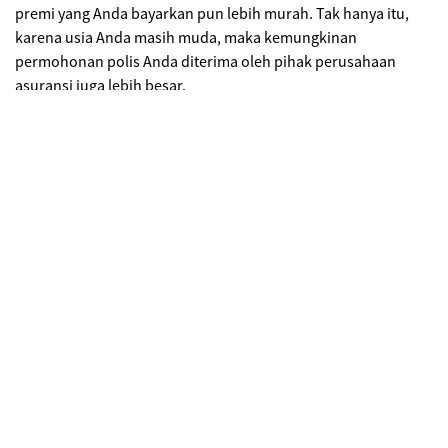
premi yang Anda bayarkan pun lebih murah. Tak hanya itu,
karena usia Anda masih muda, maka kemungkinan
permohonan polis Anda diterima oleh pihak perusahaan
asuransi juga lebih besar.
Belilah asuransi di kala sehat
Hampir sama dengan alasan nomor satu. Jika Anda membeli
asuransi saat sudah divonis penyakit, maka kemungkinan
permohonan Anda diterima lebih kecil. Ingat, asuransi itu
gunanya untuk memproteksi, dan perlindungan itu ideal
digunakan saat Anda masih dalam kondisi prima. Jadikan
asuransi sebagai usaha preventif atau pencegahan.
Jangan tertipu dengan penawaran
cash plan
Jangan mudah tergiur dengan program asuransi cash plan.
Biasanya asuransi jenis ini menawarkan harga premi yang
sangat murah. Namun ketika Anda rawat inap, mereka hanya
memberikan sejumlah dana selama Anda dirawat. Misalnya