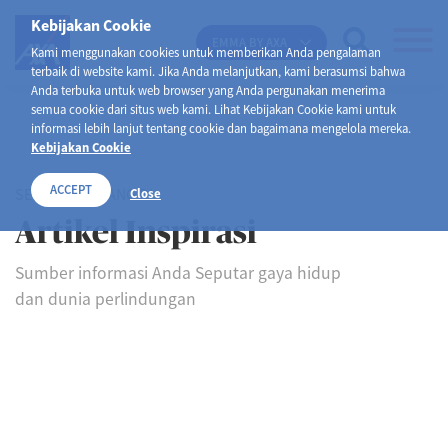
Kebijakan Cookie
EMMA BY AXA
Kami menggunakan cookies untuk memberikan Anda pengalaman
terbaik di website kami. Jika Anda melanjutkan, kami berasumsi bahwa
Anda terbuka untuk web browser yang Anda pergunakan menerima
semua cookie dari situs web kami. Lihat Kebijakan Cookie kami untuk
informasi lebih lanjut tentang cookie dan bagaimana mengelola mereka.
Kebijakan Cookie
ACCEPT
SELAMAT DATANG DI
Close
Artikel Inspirasi
Sumber informasi Anda Seputar gaya hidup
dan dunia perlindungan