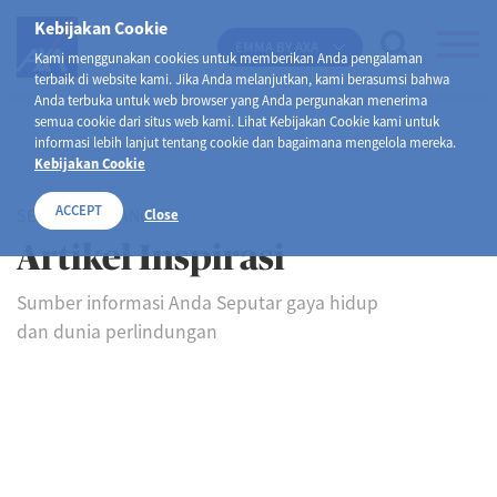
Kebijakan Cookie
EMMA BY AXA
Kami menggunakan cookies untuk memberikan Anda pengalaman
terbaik di website kami. Jika Anda melanjutkan, kami berasumsi bahwa
Anda terbuka untuk web browser yang Anda pergunakan menerima
semua cookie dari situs web kami. Lihat Kebijakan Cookie kami untuk
informasi lebih lanjut tentang cookie dan bagaimana mengelola mereka.
Kebijakan Cookie
ACCEPT
SELAMAT DATANG DI
Close
Artikel Inspirasi
Sumber informasi Anda Seputar gaya hidup
dan dunia perlindungan