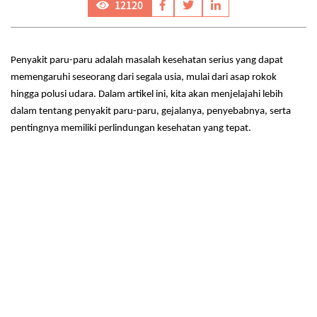
12120
Penyakit paru-paru adalah masalah kesehatan serius yang dapat
memengaruhi seseorang dari segala usia, mulai dari asap rokok
hingga polusi udara. Dalam artikel ini, kita akan menjelajahi lebih
dalam tentang penyakit paru-paru, gejalanya, penyebabnya, serta
pentingnya memiliki perlindungan kesehatan yang tepat.
Penyakit paru-paru mencakup berbagai kondisi, dari infeksi seperti
pneumonia hingga penyakit kronis seperti asma dan penyakit paru
obstruktif kronis (PPOK). Gejala penyakit paru-paru bisa bervariasi
tergantung pada jenis dan tingkat keparahannya, termasuk batuk
kronis, sesak napas, nyeri dada, dan pembengkakan kaki.
Faktor risiko penyakit paru-paru meliputi merokok, paparan polusi
udara dan zat-zat beracun seperti asap rokok, bahan kimia industri,
dan debu. Faktor genetik, infeksi, dan paparan terhadap radon juga
dapat meningkatkan risiko penyakit paru-paru.