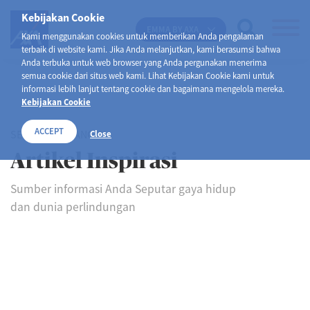
Kebijakan Cookie
EMMA BY AXA
Kami menggunakan cookies untuk memberikan Anda pengalaman
terbaik di website kami. Jika Anda melanjutkan, kami berasumsi bahwa
Anda terbuka untuk web browser yang Anda pergunakan menerima
semua cookie dari situs web kami. Lihat Kebijakan Cookie kami untuk
informasi lebih lanjut tentang cookie dan bagaimana mengelola mereka.
Kebijakan Cookie
ACCEPT
SELAMAT DATANG DI
Close
Artikel Inspirasi
Sumber informasi Anda Seputar gaya hidup
dan dunia perlindungan