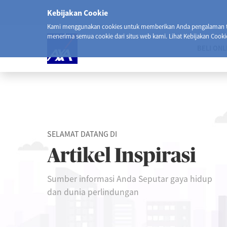
Kebijakan Cookie
Kami menggunakan cookies untuk memberikan Anda pengalaman ter
menerima semua cookie dari situs web kami. Lihat Kebijakan Cooki
BELI ONL
SELAMAT DATANG DI
Artikel Inspirasi
Sumber informasi Anda Seputar gaya hidup
dan dunia perlindungan