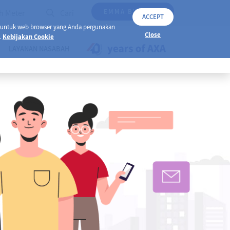
EMMA BY AXA
h Meter
Cari
ACCEPT
 untuk web browser yang Anda pergunakan
Close
.
Kebijakan Cookie
LAYANAN NASABAH