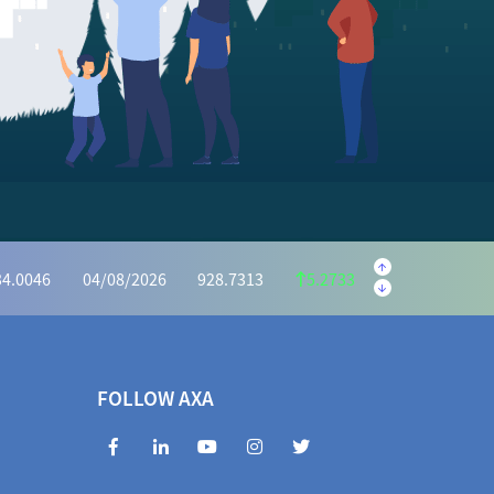
.5595
04/08/2026
222.1059
1.4536
.6073
04/08/2026
1,162.7386
6.8687
34.0046
04/08/2026
928.7313
5.2733
2975
04/08/2026
414.7351
0.5624
.5440
04/08/2026
1,031.9525
3.4085
72.2983
04/08/2026
966.7939
5.5044
FOLLOW AXA
3463
04/08/2026
404.7994
0.5469
854.6660
04/08/2026
1,842.5729
12.0931