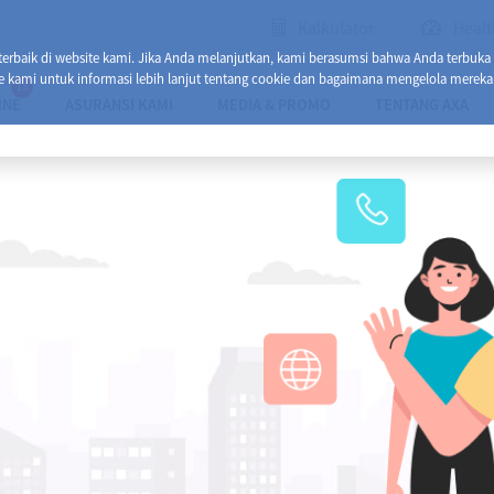
Kalkulator
Healt
baik di website kami. Jika Anda melanjutkan, kami berasumsi bahwa Anda terbuka
e kami untuk informasi lebih lanjut tentang cookie dan bagaimana mengelola mereka
13
INE
ASURANSI KAMI
MEDIA & PROMO
TENTANG AXA