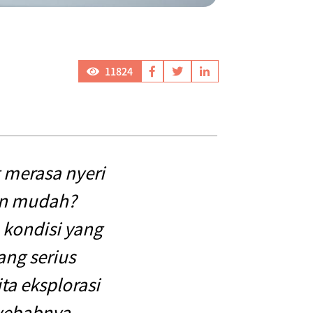
11824
 merasa nyeri
an mudah?
 kondisi yang
ang serius
ta eksplorasi
yebabnya,