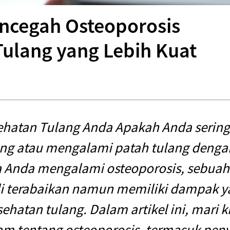
ncegah Osteoporosis
ulang yang Lebih Kuat
hatan Tulang Anda Apakah Anda sering
ang atau mengalami patah tulang deng
 Anda mengalami osteoporosis, sebuah
li terabaikan namun memiliki dampak y
ehatan tulang. Dalam artikel ini, mari ki
lam tentang osteoporosis, termasuk pen