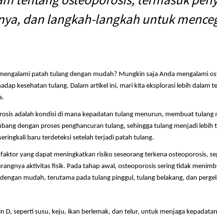
nya, dan langkah-langkah untuk menc
 mengalami patah tulang dengan mudah? Mungkin saja Anda mengalami osteo
dap kesehatan tulang. Dalam artikel ini, mari kita eksplorasi lebih dalam
a.
osis adalah kondisi di mana kepadatan tulang menurun, membuat tulang m
bang dengan proses penghancuran tulang, sehingga tulang menjadi lebih tip
ingkali baru terdeteksi setelah terjadi patah tulang.
tor yang dapat meningkatkan risiko seseorang terkena osteoporosis, seper
angnya aktivitas fisik. Pada tahap awal, osteoporosis sering tidak menimb
dengan mudah, terutama pada tulang pinggul, tulang belakang, dan perge
D, seperti susu, keju, ikan berlemak, dan telur, untuk menjaga kepadatan