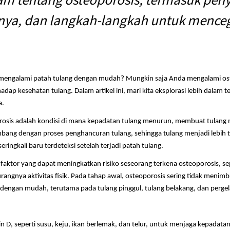
nya, dan langkah-langkah untuk menc
 mengalami patah tulang dengan mudah? Mungkin saja Anda mengalami osteo
dap kesehatan tulang. Dalam artikel ini, mari kita eksplorasi lebih dalam
a.
osis adalah kondisi di mana kepadatan tulang menurun, membuat tulang m
bang dengan proses penghancuran tulang, sehingga tulang menjadi lebih tip
ingkali baru terdeteksi setelah terjadi patah tulang.
tor yang dapat meningkatkan risiko seseorang terkena osteoporosis, seper
angnya aktivitas fisik. Pada tahap awal, osteoporosis sering tidak menimb
dengan mudah, terutama pada tulang pinggul, tulang belakang, dan perge
D, seperti susu, keju, ikan berlemak, dan telur, untuk menjaga kepadatan