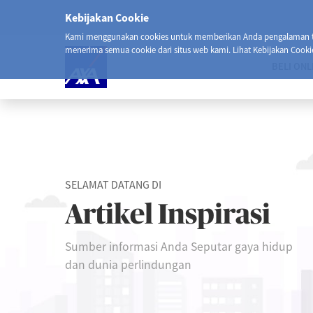
Kebijakan Cookie
Kami menggunakan cookies untuk memberikan Anda pengalaman ter
menerima semua cookie dari situs web kami. Lihat Kebijakan Cooki
BELI ONL
SELAMAT DATANG DI
Artikel Inspirasi
Sumber informasi Anda Seputar gaya hidup
dan dunia perlindungan