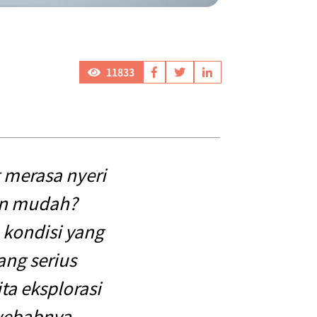
11833
 merasa nyeri
an mudah?
 kondisi yang
ang serius
ta eksplorasi
yebabnya,