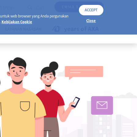
EMMA BY AXA
h Meter
Cari
ACCEPT
 untuk web browser yang Anda pergunakan
Close
.
Kebijakan Cookie
LAYANAN NASABAH