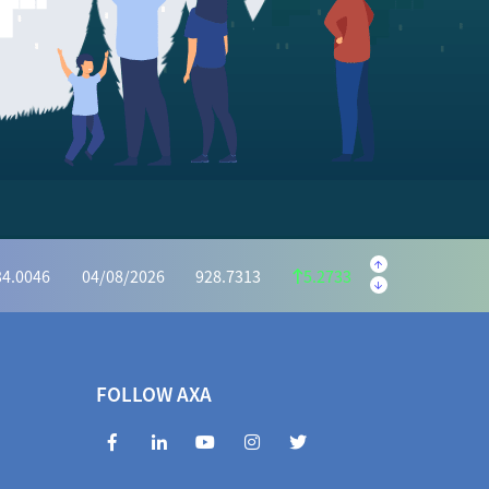
.5595
04/08/2026
222.1059
1.4536
.6073
04/08/2026
1,162.7386
6.8687
34.0046
04/08/2026
928.7313
5.2733
2975
04/08/2026
414.7351
0.5624
.5440
04/08/2026
1,031.9525
3.4085
72.2983
04/08/2026
966.7939
5.5044
FOLLOW AXA
3463
04/08/2026
404.7994
0.5469
854.6660
04/08/2026
1,842.5729
12.0931