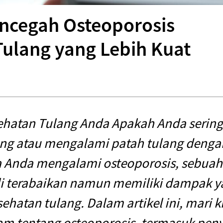
ncegah Osteoporosis
ulang yang Lebih Kuat
hatan Tulang Anda Apakah Anda sering
ang atau mengalami patah tulang deng
 Anda mengalami osteoporosis, sebuah
li terabaikan namun memiliki dampak y
ehatan tulang. Dalam artikel ini, mari ki
lam tentang osteoporosis, termasuk pen