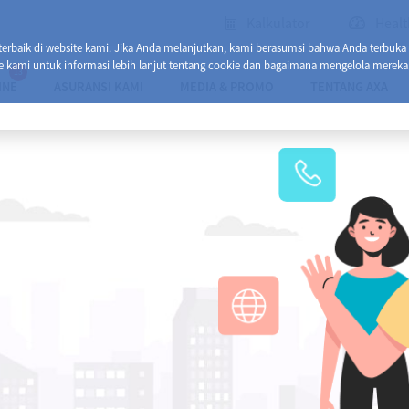
Kalkulator
Healt
baik di website kami. Jika Anda melanjutkan, kami berasumsi bahwa Anda terbuka
e kami untuk informasi lebih lanjut tentang cookie dan bagaimana mengelola mereka
13
INE
ASURANSI KAMI
MEDIA & PROMO
TENTANG AXA