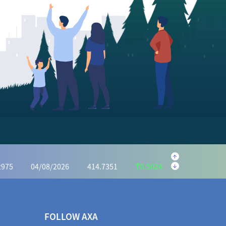
.5595
04/08/2026
222.1059
1.4536
.6073
04/08/2026
1,162.7386
6.8687
34.0046
04/08/2026
928.7313
5.2733
2975
04/08/2026
414.7351
0.5624
.5440
04/08/2026
1,031.9525
3.4085
72.2983
04/08/2026
966.7939
5.5044
FOLLOW AXA
3463
04/08/2026
404.7994
0.5469