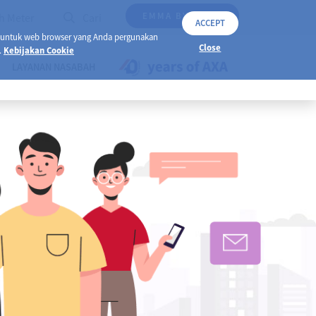
EMMA BY AXA
h Meter
Cari
ACCEPT
 untuk web browser yang Anda pergunakan
Close
.
Kebijakan Cookie
LAYANAN NASABAH