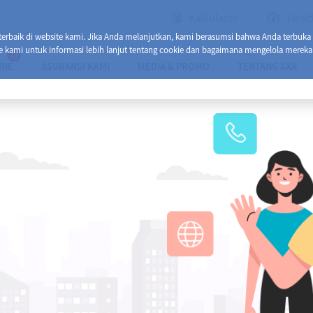
Kalkulator
Healt
baik di website kami. Jika Anda melanjutkan, kami berasumsi bahwa Anda terbuka
e kami untuk informasi lebih lanjut tentang cookie dan bagaimana mengelola mereka
13
INE
ASURANSI KAMI
MEDIA & PROMO
TENTANG AXA