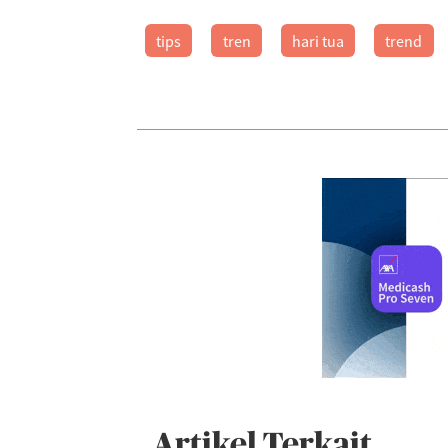
tips
tren
hari tua
trend
Artikel Terkait