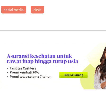
sosial media
eksis