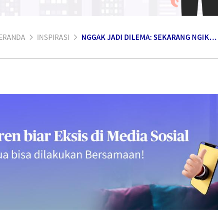
ERANDA
INSPIRASI
NGGAK JADI DILEMA: SEKARANG NGIKUTIN TREN BIAR EKSIS DI MEDIA SOSIAL DAN HIDUP TENANG DI HARI TUA BISA DILAKUKAN BERSAMAAN!