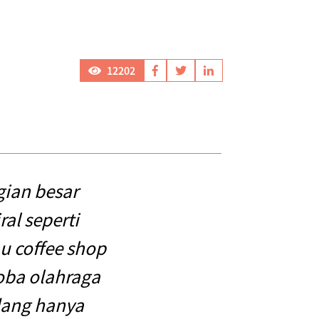
12202
gian besar
al seperti
u coffee shop
oba olahraga
adang hanya