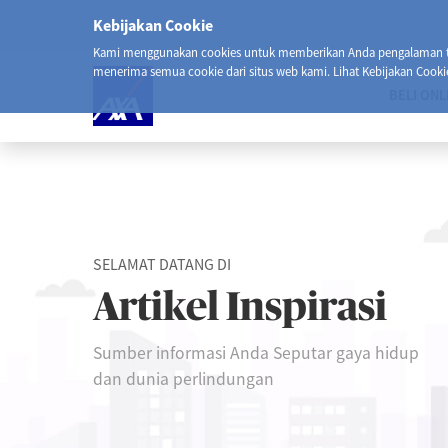
Kebijakan Cookie
Kami menggunakan cookies untuk memberikan Anda pengalaman ter
menerima semua cookie dari situs web kami. Lihat Kebijakan Cooki
BELI ONL
SELAMAT DATANG DI
Artikel Inspirasi
Sumber informasi Anda Seputar gaya hidup
dan dunia perlindungan