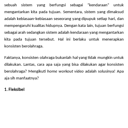
sebuah sistem yang berfungsi sebagai “kendaraan” untuk
mengantarkan kita pada tujuan. Sementara, sistem yang dimaksud
adalah kebiasaan-kebiasaan seseorang yang dipupuk setiap hari, dan
mempengaruhi kualitas hidupnya. Dengan kata lain, tujuan berfungsi
sebagai arah sedangkan sistem adalah kendaraan yang mengantarkan
kita pada tujuan tersebut. Hal ini berlaku untuk menerapkan
konsisten berolahraga.
Faktanya, konsisten olahraga bukanlah hal yang tidak mungkin untuk
dilakukan. Lantas, cara apa saja yang bisa dilakukan agar konsisten
berolahraga? Mengikuti
home workout video
adalah solusinya! Apa
aja sih manfaatnya?
1. Fleksibel
Dengan mengikuti
home workout
video yang fleksibilitasnya tinggi,
Anda punya kebebasan kapan akan mengikuti kelas yang bisa
disesuaikan dengan jadwal sehari-hari. Tidak perlu terburu-buru pergi
keluar rumah agar tepat waktu untuk datang kelas olahraga.
Dengan