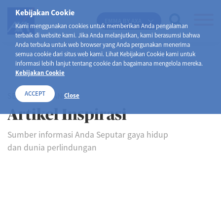
Kebijakan Cookie
EMMA BY AXA
Kami menggunakan cookies untuk memberikan Anda pengalaman
terbaik di website kami. Jika Anda melanjutkan, kami berasumsi bahwa
Anda terbuka untuk web browser yang Anda pergunakan menerima
semua cookie dari situs web kami. Lihat Kebijakan Cookie kami untuk
informasi lebih lanjut tentang cookie dan bagaimana mengelola mereka.
Kebijakan Cookie
ACCEPT
SELAMAT DATANG DI
Close
Artikel Inspirasi
Sumber informasi Anda Seputar gaya hidup
dan dunia perlindungan