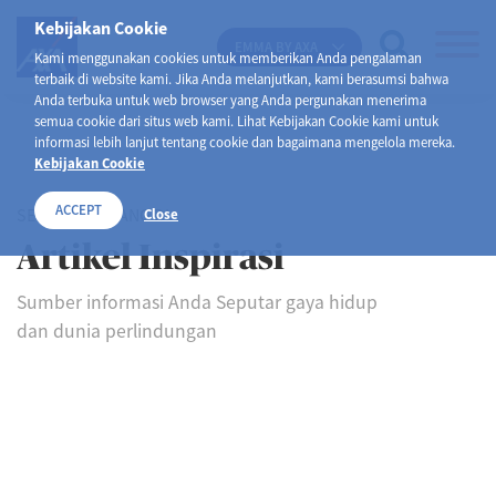
Kebijakan Cookie
EMMA BY AXA
Kami menggunakan cookies untuk memberikan Anda pengalaman
terbaik di website kami. Jika Anda melanjutkan, kami berasumsi bahwa
Anda terbuka untuk web browser yang Anda pergunakan menerima
semua cookie dari situs web kami. Lihat Kebijakan Cookie kami untuk
informasi lebih lanjut tentang cookie dan bagaimana mengelola mereka.
Kebijakan Cookie
ACCEPT
SELAMAT DATANG DI
Close
Artikel Inspirasi
Sumber informasi Anda Seputar gaya hidup
dan dunia perlindungan