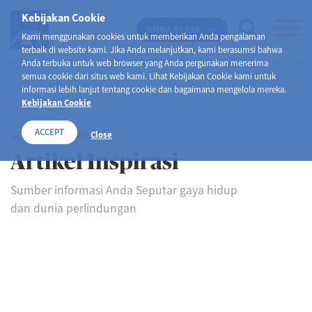
Kebijakan Cookie
EMMA BY AXA
Kami menggunakan cookies untuk memberikan Anda pengalaman
terbaik di website kami. Jika Anda melanjutkan, kami berasumsi bahwa
Anda terbuka untuk web browser yang Anda pergunakan menerima
semua cookie dari situs web kami. Lihat Kebijakan Cookie kami untuk
informasi lebih lanjut tentang cookie dan bagaimana mengelola mereka.
Kebijakan Cookie
ACCEPT
SELAMAT DATANG DI
Close
Artikel Inspirasi
Sumber informasi Anda Seputar gaya hidup
dan dunia perlindungan