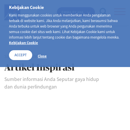
Kebijakan Cookie
EMMA BY AXA
Kami menggunakan cookies untuk memberikan Anda pengalaman
terbaik di website kami. Jika Anda melanjutkan, kami berasumsi bahwa
Anda terbuka untuk web browser yang Anda pergunakan menerima
semua cookie dari situs web kami. Lihat Kebijakan Cookie kami untuk
informasi lebih lanjut tentang cookie dan bagaimana mengelola mereka.
Kebijakan Cookie
ACCEPT
SELAMAT DATANG DI
Close
Artikel Inspirasi
Sumber informasi Anda Seputar gaya hidup
dan dunia perlindungan