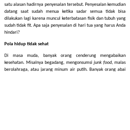
satu alasan hadirnya penyesalan tersebut. Penyesalan kemudian
datang saat sudah menua ketika sadar semua tidak bisa
dilakukan lagi karena muncul keterbatasan fisik dan tubuh yang
sudah tidak fit. Apa saja penyesalan di hari tua yang harus Anda
hindari?
Pola hidup tidak sehat
Di masa muda, banyak orang cenderung mengabaikan
kesehatan. Misalnya begadang, mengonsumsi
junk food
, malas
berolahraga, atau jarang minum air putih. Banyak orang abai
akan kesehatan di masa muda karena masih merasa sehat
namun mereka kadang tidak ingat, gaya hidup mereka dimasa
muda dampaknya saat mereka tua. Oleh sebab itu, menjaga
pola hidup sehat adalah hal yang penting sedari muda karena
layaknya investasi, Anda akan memanen hasil baiknya di usia
tua. Padahal saat ini fasilitas olahraga sudah lebih mudah
bahkan bisa melakukan
workout
secara
online
di rumah melalui
platform digital
misalnya dengan
home workout
video dari