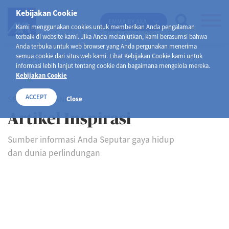
Kebijakan Cookie
EMMA BY AXA
Kami menggunakan cookies untuk memberikan Anda pengalaman
terbaik di website kami. Jika Anda melanjutkan, kami berasumsi bahwa
Anda terbuka untuk web browser yang Anda pergunakan menerima
semua cookie dari situs web kami. Lihat Kebijakan Cookie kami untuk
informasi lebih lanjut tentang cookie dan bagaimana mengelola mereka.
Kebijakan Cookie
ACCEPT
SELAMAT DATANG DI
Close
Artikel Inspirasi
Sumber informasi Anda Seputar gaya hidup
dan dunia perlindungan