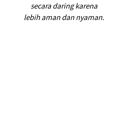
secara daring karena
lebih aman dan nyaman.
Dunia digital sudah menjadi hal yang sangat familiar bagi kehidupan.
Teknologi dan segala kecanggihan bisa membantu segala aktivitas
kehidupan manusia dalam kesehariannya.
Oleh karena itu, banyak aplikasi digital yang bermunculan dengan
menawarkan kemudahan jasa layanan bagi para nasabahnya. Salah
satunya adalah aplikasi digital asuransi seperti Emma by AXA. Yuk,
simak manfaatnya.