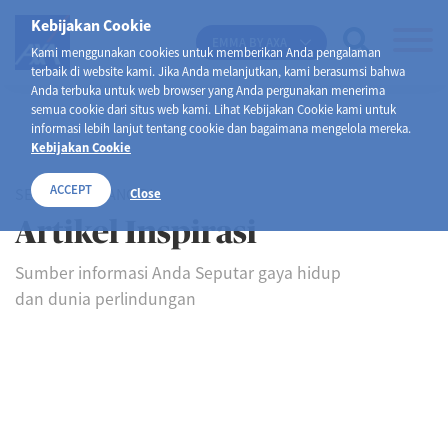
Kebijakan Cookie
EMMA BY AXA
Kami menggunakan cookies untuk memberikan Anda pengalaman
terbaik di website kami. Jika Anda melanjutkan, kami berasumsi bahwa
Anda terbuka untuk web browser yang Anda pergunakan menerima
semua cookie dari situs web kami. Lihat Kebijakan Cookie kami untuk
informasi lebih lanjut tentang cookie dan bagaimana mengelola mereka.
Kebijakan Cookie
ACCEPT
SELAMAT DATANG DI
Close
Artikel Inspirasi
Sumber informasi Anda Seputar gaya hidup
dan dunia perlindungan