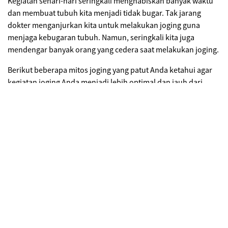
Kegiatan sehari-hari seringkali menghabiskan banyak waktu
dan membuat tubuh kita menjadi tidak bugar. Tak jarang
dokter menganjurkan kita untuk melakukan joging guna
menjaga kebugaran tubuh. Namun, seringkali kita juga
mendengar banyak orang yang cedera saat melakukan joging.
Berikut beberapa mitos joging yang patut Anda ketahui agar
kegiatan joging Anda menjadi lebih optimal dan jauh dari
cedera:
Joging perlu sepatu yang mahal
Terkadang kita segan untuk memulai kegiatan joging
dikarenakan sepatu lari
(running shoes)
yang dianggap dapat
mencegah cedera ketika lari harganya cukup mahal. Namun
studi yang dikeluarkan oleh
SportScience
pada tahun 2011
menyebutkan bahwa ternyata berlari tanpa sepatu justru
merendahkan risiko cedera kaki. Apabila tempat Anda joging
kurang aman/nyaman untuk berlari tanpa sepatu, maka
sepatu olahraga yang nyaman saja sudah cukup untuk