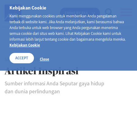
Kebijakan Cookie
EMMA BY AXA
Kami menggunakan cookies untuk memberikan Anda pengalaman
terbaik di website kami. Jika Anda melanjutkan, kami berasumsi bahwa
Anda terbuka untuk web browser yang Anda pergunakan menerima
semua cookie dari situs web kami. Lihat Kebijakan Cookie kami untuk
informasi lebih lanjut tentang cookie dan bagaimana mengelola mereka.
Kebijakan Cookie
ACCEPT
SELAMAT DATANG DI
Close
Artikel Inspirasi
Sumber informasi Anda Seputar gaya hidup
dan dunia perlindungan