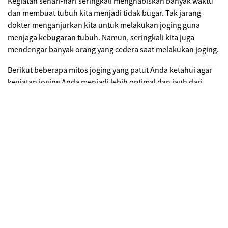
Kegiatan sehari-hari seringkali menghabiskan banyak waktu
dan membuat tubuh kita menjadi tidak bugar. Tak jarang
dokter menganjurkan kita untuk melakukan joging guna
menjaga kebugaran tubuh. Namun, seringkali kita juga
mendengar banyak orang yang cedera saat melakukan joging.
Berikut beberapa mitos joging yang patut Anda ketahui agar
kegiatan joging Anda menjadi lebih optimal dan jauh dari
cedera:
Joging perlu sepatu yang mahal
Terkadang kita segan untuk memulai kegiatan joging
dikarenakan sepatu lari
(running shoes)
yang dianggap dapat
mencegah cedera ketika lari harganya cukup mahal. Namun
studi yang dikeluarkan oleh
SportScience
pada tahun 2011
menyebutkan bahwa ternyata berlari tanpa sepatu justru
merendahkan risiko cedera kaki. Apabila tempat Anda joging
kurang aman/nyaman untuk berlari tanpa sepatu, maka
sepatu olahraga yang nyaman saja sudah cukup untuk