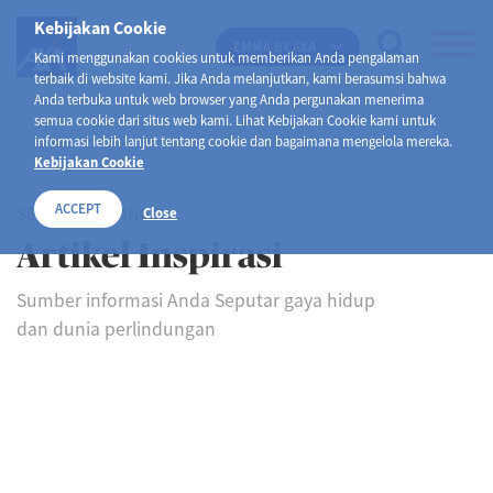
Kebijakan Cookie
EMMA BY AXA
Kami menggunakan cookies untuk memberikan Anda pengalaman
terbaik di website kami. Jika Anda melanjutkan, kami berasumsi bahwa
Anda terbuka untuk web browser yang Anda pergunakan menerima
semua cookie dari situs web kami. Lihat Kebijakan Cookie kami untuk
informasi lebih lanjut tentang cookie dan bagaimana mengelola mereka.
Kebijakan Cookie
ACCEPT
SELAMAT DATANG DI
Close
Artikel Inspirasi
Sumber informasi Anda Seputar gaya hidup
dan dunia perlindungan