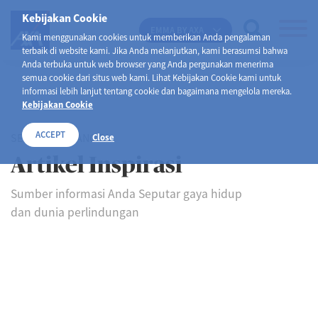
Kebijakan Cookie
EMMA BY AXA
Kami menggunakan cookies untuk memberikan Anda pengalaman
terbaik di website kami. Jika Anda melanjutkan, kami berasumsi bahwa
Anda terbuka untuk web browser yang Anda pergunakan menerima
semua cookie dari situs web kami. Lihat Kebijakan Cookie kami untuk
informasi lebih lanjut tentang cookie dan bagaimana mengelola mereka.
Kebijakan Cookie
ACCEPT
SELAMAT DATANG DI
Close
Artikel Inspirasi
Sumber informasi Anda Seputar gaya hidup
dan dunia perlindungan