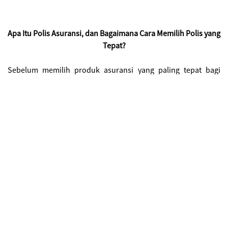
Apa Itu Polis Asuransi, dan Bagaimana Cara Memilih Polis yang
Tepat?
Sebelum memilih produk asuransi yang paling tepat bagi
kamu, tentunya ada beberapa tahapan yang perlu kamu
lakukan terlebih dulu. Salah satu tahap yang paling penting
adalah membandingkan berbagai jenis produk asuransi, apa
saja manfaat yang ditawarkan, minimum premi, dan lainnya.
Hal ini perlu dilakukan agar kamu paham betul seluk-beluk
produk asuransi yang akan kamu pilih.
AXA sebagai salah satu perusahaan asuransi global terbesar
menjadi contoh perusahaan pelayanan asuransi terbaik di
Indonesia yang menunjukkan peningkatan nasabahnya dari
tahun ke tahun, berbanding lurus dengan kesadaran
masyarakat Indonesia akan pentingnya perlindungan jiwa,