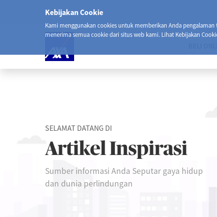
Kebijakan Cookie
Kami menggunakan cookies untuk memberikan Anda pengalaman ter
menerima semua cookie dari situs web kami. Lihat Kebijakan Cooki
BELI ONL
SELAMAT DATANG DI
Artikel Inspirasi
Sumber informasi Anda Seputar gaya hidup
dan dunia perlindungan