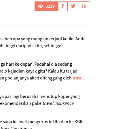
6219
sibah apa yang mungkin terjadi ketika Anda
h tinggi daripada kita, sehingga
iga hari ke depan. Padahal dia sedang
lo kejadian kayak gitu? Kalau itu terjadi
 uang belanjanya akan ditanggung oleh
travel
nya pas lagi berusaha menutup koper yang
a rekomendasikan pake
travel insurance
ke sana ke mari mengurus ini itu dan ke KBRI
h
travel insurance
.