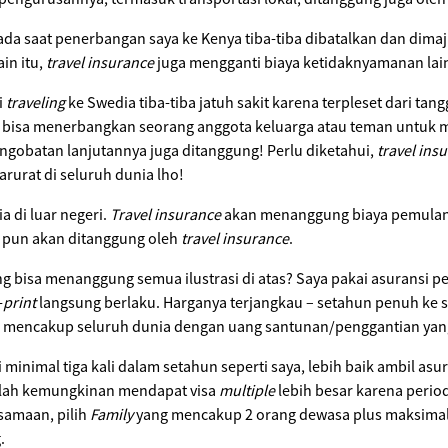
a saat penerbangan saya ke Kenya tiba-tiba dibatalkan dan dimajuk
in itu,
travel insurance
juga mengganti biaya ketidaknyamanan lai
i
traveling
ke Swedia tiba-tiba jatuh sakit karena terpleset dari ta
 bisa menerbangkan seorang anggota keluarga atau teman untuk m
pengobatan lanjutannya juga ditanggung! Perlu diketahui,
travel ins
rurat di seluruh dunia lho!
a di luar negeri.
Travel insurance
akan menanggung biaya pemulan
n pun akan ditanggung oleh
travel insurance
.
g bisa menanggung semua ilustrasi di atas? Saya pakai asuransi p
-
print
langsung berlaku. Harganya terjangkau – setahun penuh ke s
, mencakup seluruh dunia dengan uang santunan/penggantian yan
 minimal tiga kali dalam setahun seperti saya, lebih baik ambil asur
malah kemungkinan mendapat visa
multiple
lebih besar karena perio
samaan, pilih
Family
yang mencakup 2 orang dewasa plus maksimal 
.