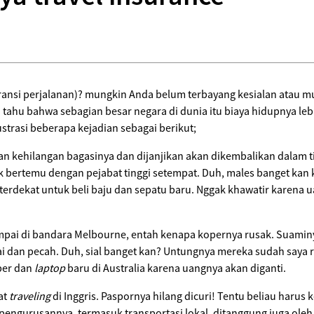
ansi perjalanan)? mungkin Anda belum terbayang kesialan atau mu
a tahu bahwa sebagian besar negara di dunia itu biaya hidupnya lebi
strasi beberapa kejadian sebagai berikut;
man kehilangan bagasinya dan dijanjikan akan dikembalikan dalam t
k bertemu dengan pejabat tinggi setempat. Duh, males banget kan ka
l terdekat untuk beli baju dan sepatu baru. Nggak khawatir karena
sampai di bandara Melbourne, entah kenapa kopernya rusak. Suami
ntai dan pecah. Duh, sial banget kan? Untungnya mereka sudah say
oper dan
laptop
baru di Australia karena uangnya akan diganti.
at
traveling
di Inggris. Paspornya hilang dicuri! Tentu beliau harus 
engurusannya, termasuk transportasi lokal, ditanggung juga ole