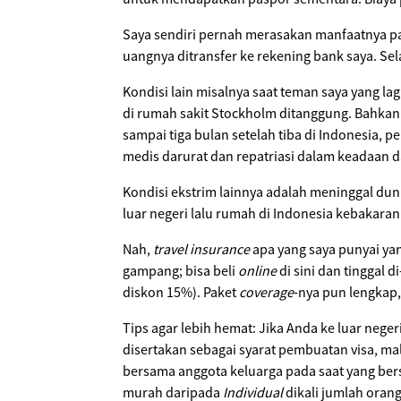
Saya sendiri pernah merasakan manfaatnya pad
uangnya ditransfer ke rekening bank saya. Sela
Kondisi lain misalnya saat teman saya yang lag
di rumah sakit Stockholm ditanggung. Bahkan
sampai tiga bulan setelah tiba di Indonesia, 
medis darurat dan repatriasi dalam keadaan da
Kondisi ekstrim lainnya adalah meninggal duni
luar negeri lalu rumah di Indonesia kebakara
Nah,
travel insurance
apa yang saya punyai yan
gampang; bisa beli
online
di sini dan tinggal di
diskon 15%). Paket
coverage
-nya pun lengkap
Tips agar lebih hemat: Jika Anda ke luar negeri
disertakan sebagai syarat pembuatan visa, 
bersama anggota keluarga pada saat yang ber
murah daripada
Individual
dikali jumlah orang