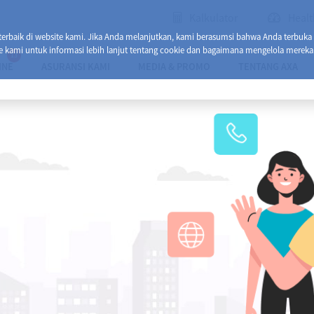
Kalkulator
Healt
baik di website kami. Jika Anda melanjutkan, kami berasumsi bahwa Anda terbuka
e kami untuk informasi lebih lanjut tentang cookie dan bagaimana mengelola mereka
13
INE
ASURANSI KAMI
MEDIA & PROMO
TENTANG AXA