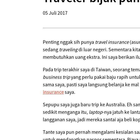
05 Juli 2017
Penting nggak sih punya
travel insurance
(asur
sedang
traveling
di luar negeri. Sementara kit
membutuhkan uang ekstra. Ini saya berikan ilu
Pada trip terakhir saya di Taiwan, seorang te
business trip
yang perlu pakai baju rapih untu
sama saya, pasti saya langsung belanja ke ma
insurance
saya.
Sepupu saya juga baru trip ke Australia. Eh 
sedikit menganga itu,
laptop
-nya jatuh ke la
langganan saya, jadi mereka santai aja beli k
Tante saya pun pernah mengalami kesialan sa
untuk mendapatkan paspor sementara. Biaya p