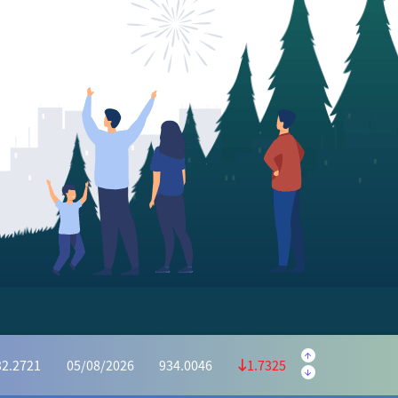
.5645
05/08/2026
223.5595
0.9950
.1139
05/08/2026
1,169.6073
4.4934
32.2721
05/08/2026
934.0046
1.7325
6628
05/08/2026
415.2975
0.3653