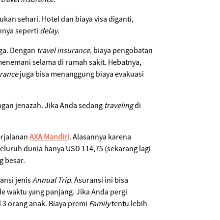
an sehari. Hotel dan biaya visa diganti,
nnya seperti
delay
.
ngga. Dengan
travel insurance
, biaya pengobatan
enemani selama di rumah sakit. Hebatnya,
urance
juga bisa menanggung biaya evakuasi
gan jenazah. Jika Anda sedang
traveling
di
erjalanan
AXA Mandiri
. Alasannya karena
eluruh dunia hanya USD 114,75 (sekarang lagi
g besar.
ansi jenis
Annual Trip
. Asuransi ini bisa
de waktu yang panjang. Jika Anda pergi
3 orang anak. Biaya premi
Family
tentu lebih