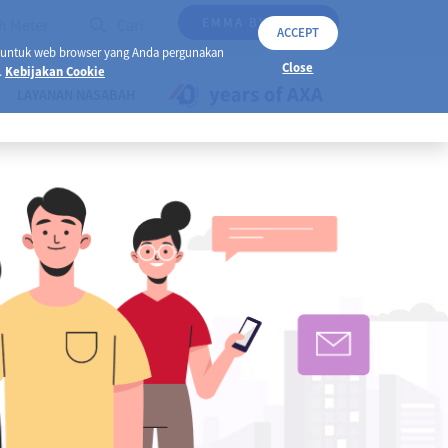
EMMA BY AXA
h Meter
Cari
ACCEPT
 untuk web browser yang Anda pergunakan
Close
.
Kebijakan Cookie
LAYANAN NASABAH