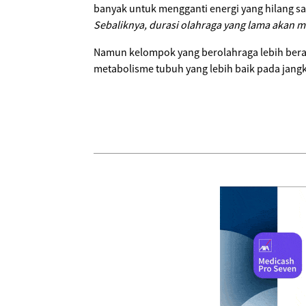
banyak untuk mengganti energi yang hilang sa
Sebaliknya, durasi olahraga yang lama akan 
Namun kelompok yang berolahraga lebih berat 
metabolisme tubuh yang lebih baik pada jang