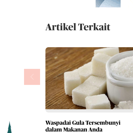
Artikel Terkait
Waspadai Gula Tersembunyi
dalam Makanan Anda