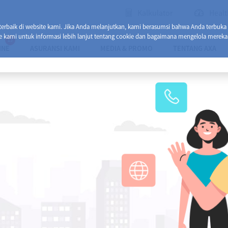
Kalkulator
Healt
baik di website kami. Jika Anda melanjutkan, kami berasumsi bahwa Anda terbuka
e kami untuk informasi lebih lanjut tentang cookie dan bagaimana mengelola mereka
13
INE
ASURANSI KAMI
MEDIA & PROMO
TENTANG AXA