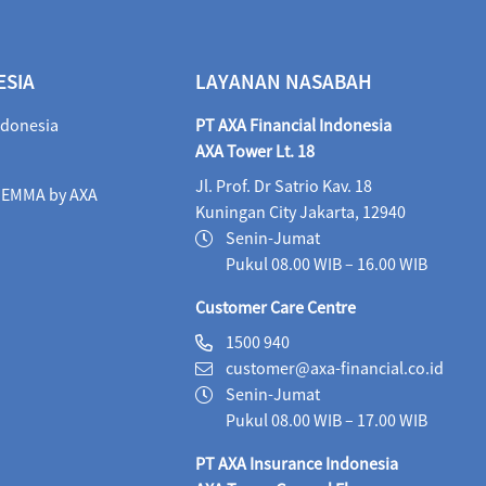
ALI Dynamic Money (IDR)
06/08/2026
1,023
ALI Progressive Money (IDR)
06/08/2026
9
ESIA
LAYANAN NASABAH
ALI Secure Money (IDR)
06/08/2026
405.
ndonesia
PT AXA Financial Indonesia
Maestro Balance Syariah (IDR)
06/08/2026
1,
AXA Tower Lt. 18
Jl. Prof. Dr Satrio Kav. 18
Maestro Equity Syariah (IDR)
06/08/2026
1,
i EMMA by AXA
Kuningan City Jakarta, 12940
Maestro Fixed Income Syariah (IDR)
06/08/2026
Senin-Jumat
Pukul 08.00 WIB – 16.00 WIB
Maestro Progressive Equity Syariah (IDR)
06/08/2
Customer Care Centre
Maestro USD Offshore Equity Fund (USD)
05/08
1500 940
customer@axa-financial.co.id
MaestroLink Aggresive Equity (IDR)
06/08/2026
Senin-Jumat
MaestroLink Balanced (IDR)
06/08/2026
3,2
Pukul 08.00 WIB – 17.00 WIB
PT AXA Insurance Indonesia
MaestroLink Cash Plus (IDR)
06/08/2026
2,7