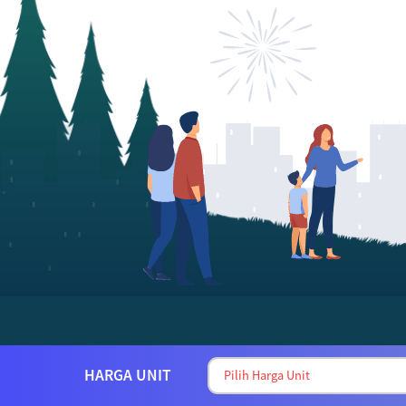
HARGA UNIT