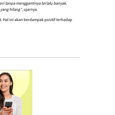
ri tanpa menggantinya terlalu banyak.
yang hilang”
, ujarnya.
. Hal ini akan berdampak positif terhadap