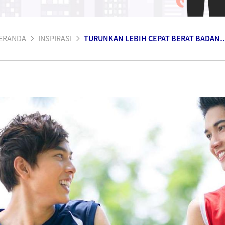
ERANDA
INSPIRASI
TURUNKAN LEBIH CEPAT BERAT BADAN ANDA DENGAN O