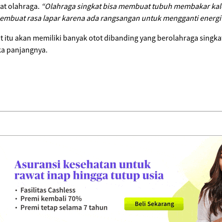
at olahraga.
“Olahraga singkat bisa membuat tubuh membakar kalo
membuat rasa lapar karena ada rangsangan untuk mengganti energi 
itu akan memiliki banyak otot dibanding yang berolahraga singkat
ka panjangnya.