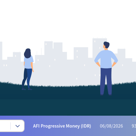
Diketahui
Syariah Progressive (IDR)
06/08/2026
222
AFI Dynamic Money (IDR)
06/08/2026
1,165
AFI Progressive Money (IDR)
06/08/2026
9
AFI Secure Money (IDR)
06/08/2026
415.