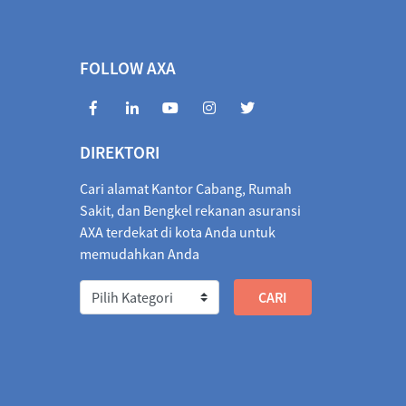
.2591
05/08/2026
1,028.5440
5.2849
70.4935
05/08/2026
972.2983
1.8048
FOLLOW AXA
6990
05/08/2026
405.3463
0.3527
846.3842
05/08/2026
1,854.6660
8.2818
DIREKTORI
010.5564
05/08/2026
1,018.7586
8.2022
Cari alamat Kantor Cabang, Rumah
1,066.6614
05/08/2026
1,066.2155
0.4459
Sakit, dan Bengkel rekanan asuransi
AXA terdekat di kota Anda untuk
026
1,833.3741
05/08/2026
1,842.4723
9.0982
memudahkan Anda
/2026
2.0586
04/08/2026
2.0622
0.0036
571.9830
05/08/2026
573.1013
1.1183
60.0458
05/08/2026
3,267.9942
7.9484
37.8414
05/08/2026
2,737.3792
0.4622