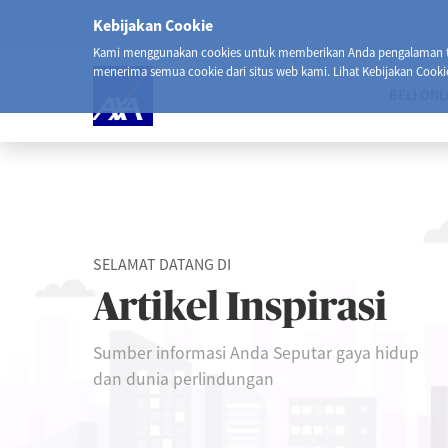
Kebijakan Cookie
Kami menggunakan cookies untuk memberikan Anda pengalaman ter
menerima semua cookie dari situs web kami. Lihat Kebijakan Cooki
BELI ONL
SELAMAT DATANG DI
Artikel Inspirasi
Sumber informasi Anda Seputar gaya hidup
dan dunia perlindungan