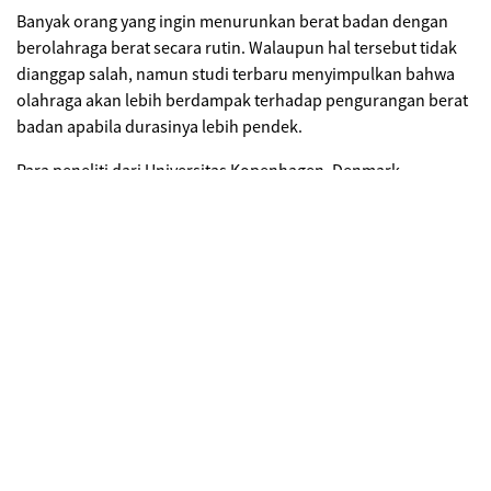
Banyak orang yang ingin menurunkan berat badan dengan
berolahraga berat secara rutin. Walaupun hal tersebut tidak
dianggap salah, namun studi terbaru menyimpulkan bahwa
olahraga akan lebih berdampak terhadap pengurangan berat
badan apabila durasinya lebih pendek.
Para peneliti dari Universitas Kopenhagen, Denmark,
mengumpulkan sekelompok pria dewasa dengan gaya hidup
yang tidak banyak bergerak. Para partisipan tersebut berusia
20-30 tahun dan tidak memiliki kondisi obesitas, diabetes,
hipertensi, ataupun penyakit jantung.
Mereka kemudian secara acak dibagi menjadi kelompok
berolahraga dan tidak berolahraga. Kelompok berolahraga
dibagi lagi menjadi dua kelompok. olahraga ringan dan
olahraga berat. Sementara kelompok non-olahraga menjadi
kelompok kontrol yang tidak melakukan perubahan apa-apa.
Selama 13 minggu masa penelitian, kelompok non-olahraga