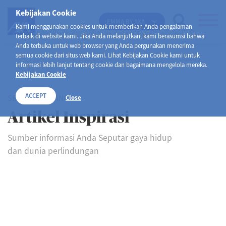
Kebijakan Cookie
EMMA BY AXA
Kami menggunakan cookies untuk memberikan Anda pengalaman
terbaik di website kami. Jika Anda melanjutkan, kami berasumsi bahwa
Anda terbuka untuk web browser yang Anda pergunakan menerima
semua cookie dari situs web kami. Lihat Kebijakan Cookie kami untuk
informasi lebih lanjut tentang cookie dan bagaimana mengelola mereka.
Kebijakan Cookie
ACCEPT
SELAMAT DATANG DI
Close
Artikel Inspirasi
Sumber informasi Anda Seputar gaya hidup
dan dunia perlindungan