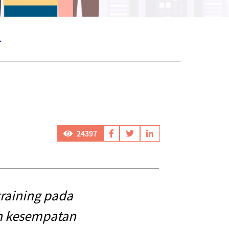
RAINING?
24397
training pada
ah kesempatan