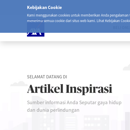
Kebijakan Cookie
Kami menggunakan cookies untuk memberikan Anda pengalaman ter
menerima semua cookie dari situs web kami. Lihat Kebijakan Cooki
BELI ONL
SELAMAT DATANG DI
Artikel Inspirasi
Sumber informasi Anda Seputar gaya hidup
dan dunia perlindungan