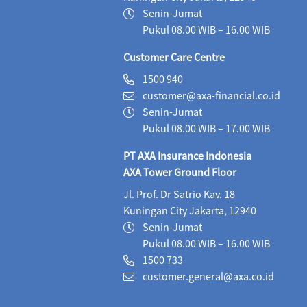
Maestro Fixed Income Syariah (IDR)
06/08/2026
Senin-Jumat
Pukul 08.00 WIB – 16.00 WIB
Maestro Progressive Equity Syariah (IDR)
06/08/2
Customer Care Centre
Maestro USD Offshore Equity Fund (USD)
05/08
1500 940
customer@axa-financial.co.id
MaestroLink Aggresive Equity (IDR)
06/08/2026
Senin-Jumat
MaestroLink Balanced (IDR)
06/08/2026
3,2
Pukul 08.00 WIB – 17.00 WIB
PT AXA Insurance Indonesia
MaestroLink Cash Plus (IDR)
06/08/2026
2,7
AXA Tower Ground Floor
MaestroLink Dynamic (IDR)
06/08/2026
1,2
Jl. Prof. Dr Satrio Kav. 18
Kuningan City Jakarta, 12940
MaestroLink Equity Plus (IDR)
06/08/2026
4,
Senin-Jumat
MaestroLink Fixed Income Plus (IDR)
06/08/2026
Pukul 08.00 WIB – 16.00 WIB
1500 733
MaestroLink Fixed Income Plus (USD)
06/08/20
customer.general@axa.co.id
MaestroLink Maxi Advantage (IDR)
06/08/2026