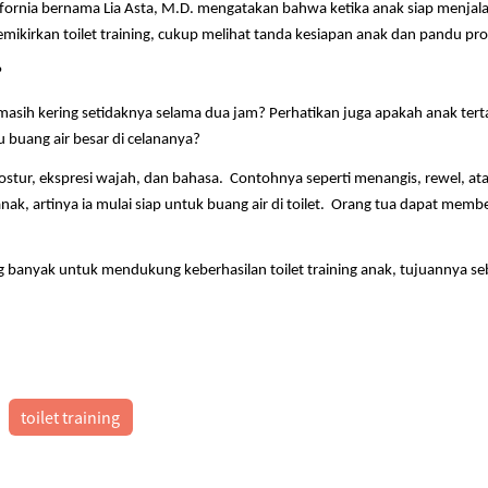
lifornia bernama Lia Asta, M.D. mengatakan bahwa ketika anak siap menjalani 
emikirkan toilet training, cukup melihat tanda kesiapan anak dan pandu pr
?
 masih kering setidaknya selama dua jam? Perhatikan juga apakah anak terta
u buang air besar di celananya?
i postur, ekspresi wajah, dan bahasa. Contohnya seperti menangis, rewel, 
nak, artinya ia mulai siap untuk buang air di toilet. Orang tua dapat memberi
 banyak untuk mendukung keberhasilan toilet training anak, tujuannya seb
toilet training