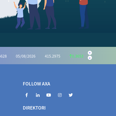
.5645
05/08/2026
223.5595
0.9950
.1139
05/08/2026
1,169.6073
4.4934
32.2721
05/08/2026
934.0046
1.7325
6628
05/08/2026
415.2975
0.3653
.2591
05/08/2026
1,028.5440
5.2849
70.4935
05/08/2026
972.2983
1.8048
FOLLOW AXA
6990
05/08/2026
405.3463
0.3527
846.3842
05/08/2026
1,854.6660
8.2818
DIREKTORI
010.5564
05/08/2026
1,018.7586
8.2022