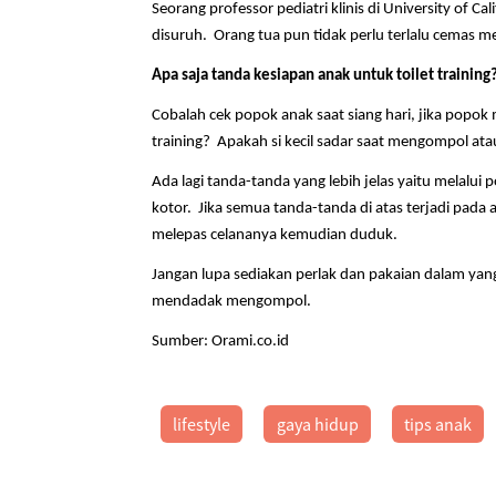
Seorang professor pediatri klinis di University of Ca
disuruh. Orang tua pun tidak perlu terlalu cemas m
Apa saja tanda kesiapan anak untuk toilet training
Cobalah cek popok anak saat siang hari, jika popok
training? Apakah si kecil sadar saat mengompol ata
Ada lagi tanda-tanda yang lebih jelas yaitu melalu
kotor. Jika semua tanda-tanda di atas terjadi pada a
melepas celananya kemudian duduk.
Jangan lupa sediakan perlak dan pakaian dalam yang
mendadak mengompol.
Sumber: Orami.co.id
lifestyle
gaya hidup
tips anak