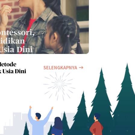
Metode
SELENGKAPNYA
 Anak Usia Dini