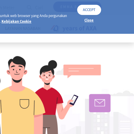
EMMA BY AXA
h Meter
Cari
ACCEPT
 untuk web browser yang Anda pergunakan
Close
.
Kebijakan Cookie
LAYANAN NASABAH