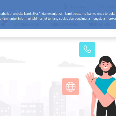
Kalkulator
Healt
baik di website kami. Jika Anda melanjutkan, kami berasumsi bahwa Anda terbuka
e kami untuk informasi lebih lanjut tentang cookie dan bagaimana mengelola mereka
13
INE
ASURANSI KAMI
MEDIA & PROMO
TENTANG AXA