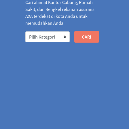
Cari alamat Kantor Cabang, Rumah
1,066.6614
05/08/2026
1,066.2155
0.4459
Sakit, dan Bengkel rekanan asuransi
AXA terdekat di kota Anda untuk
026
1,833.3741
05/08/2026
1,842.4723
9.0982
memudahkan Anda
/2026
2.0586
04/08/2026
2.0622
0.0036
571.9830
05/08/2026
573.1013
1.1183
60.0458
05/08/2026
3,267.9942
7.9484
37.8414
05/08/2026
2,737.3792
0.4622
96.4434
05/08/2026
1,304.5456
8.1022
986.0803
05/08/2026
5,018.4806
32.4003
3,381.4235
05/08/2026
3,378.1799
3.2436
26
1.4039
05/08/2026
1.4039
0.0000
911.1286
05/08/2026
911.1242
0.0044