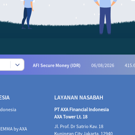
Syariah Progressive (IDR)
06/08/2026
222
AFI Dynamic Money (IDR)
06/08/2026
1,165
AFI Progressive Money (IDR)
06/08/2026
9
AFI Secure Money (IDR)
06/08/2026
415.
ALI Dynamic Money (IDR)
06/08/2026
1,023
ALI Progressive Money (IDR)
06/08/2026
9
ESIA
LAYANAN NASABAH
ALI Secure Money (IDR)
06/08/2026
405.
ndonesia
PT AXA Financial Indonesia
Maestro Balance Syariah (IDR)
06/08/2026
1,
AXA Tower Lt. 18
Jl. Prof. Dr Satrio Kav. 18
Maestro Equity Syariah (IDR)
06/08/2026
1,
i EMMA by AXA
Kuningan City Jakarta, 12940