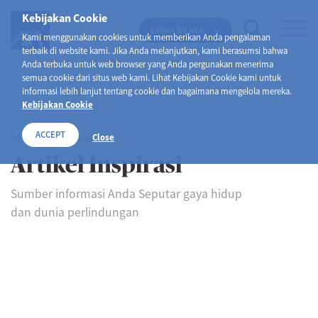
Kebijakan Cookie
EMMA BY AXA
Kami menggunakan cookies untuk memberikan Anda pengalaman
terbaik di website kami. Jika Anda melanjutkan, kami berasumsi bahwa
Anda terbuka untuk web browser yang Anda pergunakan menerima
semua cookie dari situs web kami. Lihat Kebijakan Cookie kami untuk
informasi lebih lanjut tentang cookie dan bagaimana mengelola mereka.
Kebijakan Cookie
ACCEPT
SELAMAT DATANG DI
Close
Artikel Inspirasi
Sumber informasi Anda Seputar gaya hidup
dan dunia perlindungan