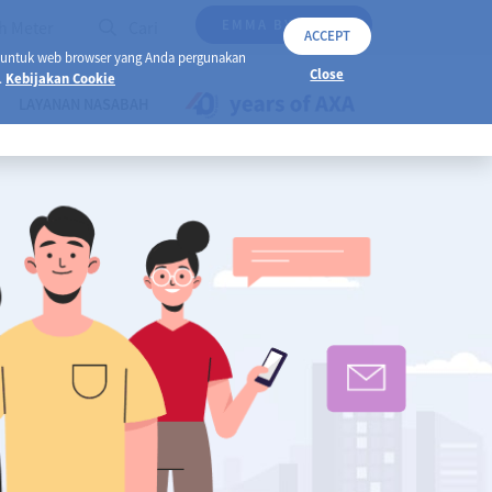
EMMA BY AXA
h Meter
Cari
ACCEPT
 untuk web browser yang Anda pergunakan
Close
.
Kebijakan Cookie
LAYANAN NASABAH