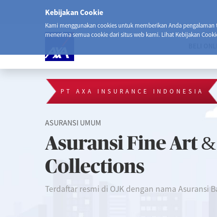
Kebijakan Cookie
Kami menggunakan cookies untuk memberikan Anda pengalaman ter
menerima semua cookie dari situs web kami. Lihat Kebijakan Cooki
BELI ONL
PT AXA INSURANCE INDONESIA
ASURANSI UMUM
Asuransi Fine Art &
Collections
Terdaftar resmi di OJK dengan nama Asuransi B