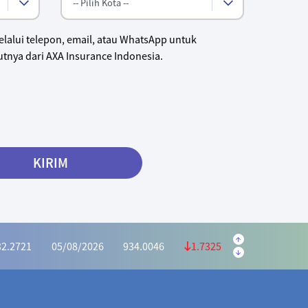
lalui telepon, email, atau WhatsApp untuk
tnya dari AXA Insurance Indonesia.
KIRIM
.5645
05/08/2026
223.5595
0.9950
.1139
05/08/2026
1,169.6073
4.4934
32.2721
05/08/2026
934.0046
1.7325
6628
05/08/2026
415.2975
0.3653
.2591
05/08/2026
1,028.5440
5.2849
70.4935
05/08/2026
972.2983
1.8048