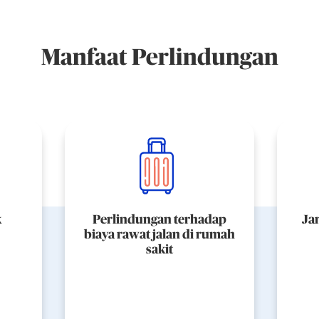
Manfaat Perlindungan
k
Perlindungan terhadap
Ja
biaya rawat jalan di rumah
sakit