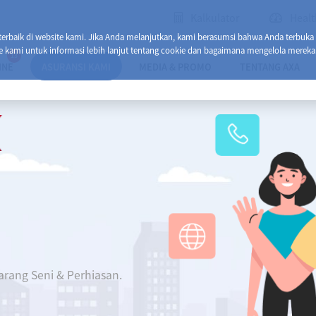
Kalkulator
Healt
baik di website kami. Jika Anda melanjutkan, kami berasumsi bahwa Anda terbuka
e kami untuk informasi lebih lanjut tentang cookie dan bagaimana mengelola mereka
13
INE
ASURANSI KAMI
MEDIA & PROMO
TENTANG AXA
arang Seni & Perhiasan.