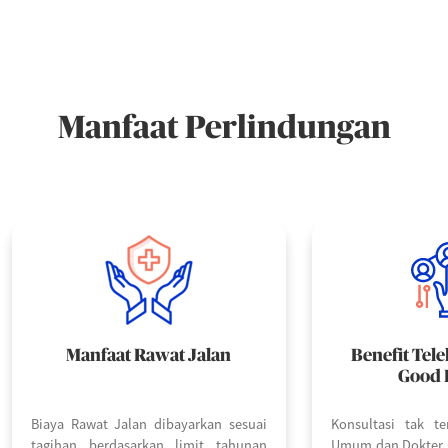
Manfaat Perlindungan
Manfaat Rawat Jalan
Benefit Tele
Good 
Biaya Rawat Jalan dibayarkan sesuai
Konsultasi tak t
tagihan berdasarkan limit tahunan
Umum dan Dokter s