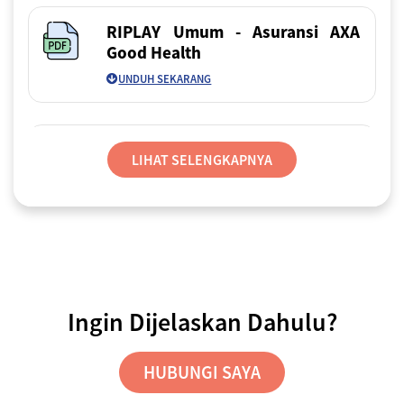
RIPLAY Umum - Asuransi AXA
Good Health
UNDUH SEKARANG
Panduan Lengkap Pembelian
LIHAT SELENGKAPNYA
UNDUH SEKARANG
FAQ Asuransi AXA Good Health
Ingin Dijelaskan Dahulu?
UNDUH SEKARANG
HUBUNGI SAYA
Panduan Klaim Offline – Aplikasi