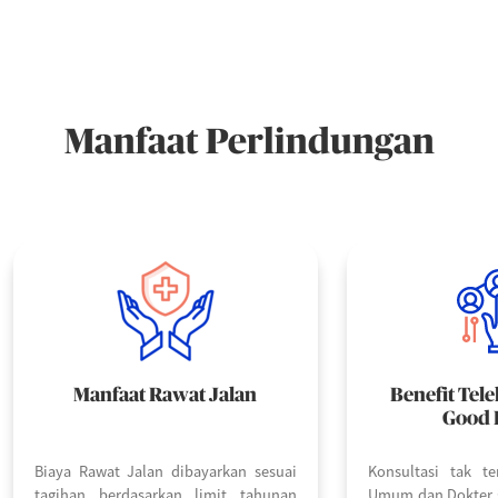
Manfaat Perlindungan
Manfaat Rawat Jalan
Benefit Tele
Good 
Biaya Rawat Jalan dibayarkan sesuai
Konsultasi tak t
tagihan berdasarkan limit tahunan
Umum dan Dokter s