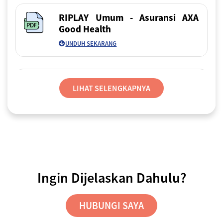
RIPLAY Umum - Asuransi AXA
Good Health
UNDUH SEKARANG
Panduan Lengkap Pembelian
LIHAT SELENGKAPNYA
UNDUH SEKARANG
FAQ Asuransi AXA Good Health
Ingin Dijelaskan Dahulu?
UNDUH SEKARANG
HUBUNGI SAYA
Panduan Klaim Offline – Aplikasi