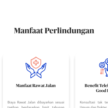
Manfaat Perlindungan
Manfaat Rawat Jalan
Benefit Tele
Good 
Biaya Rawat Jalan dibayarkan sesuai
Konsultasi tak t
tagihan berdasarkan limit tahunan
Umum dan Dokter s