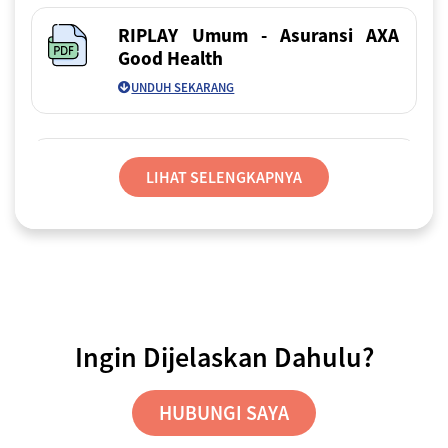
RIPLAY Umum - Asuransi AXA
Good Health
UNDUH SEKARANG
Panduan Lengkap Pembelian
LIHAT SELENGKAPNYA
UNDUH SEKARANG
FAQ Asuransi AXA Good Health
Ingin Dijelaskan Dahulu?
UNDUH SEKARANG
HUBUNGI SAYA
Panduan Klaim Offline – Aplikasi