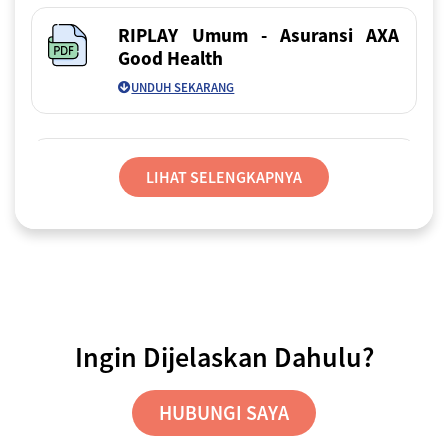
RIPLAY Umum - Asuransi AXA
Good Health
UNDUH SEKARANG
Panduan Lengkap Pembelian
LIHAT SELENGKAPNYA
UNDUH SEKARANG
FAQ Asuransi AXA Good Health
Ingin Dijelaskan Dahulu?
UNDUH SEKARANG
HUBUNGI SAYA
Panduan Klaim Offline – Aplikasi