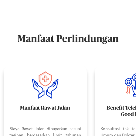
Manfaat Perlindungan
Manfaat Rawat Jalan
Benefit Tele
Good 
Biaya Rawat Jalan dibayarkan sesuai
Konsultasi tak t
tagihan berdasarkan limit tahunan
Umum dan Dokter s