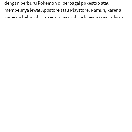
dengan berburu Pokemon di berbagai pokestop atau
membelinya lewat Appstore atau Playstore. Namun, karena
game ini belum dirilis secara resmi di Indonesia (saat tulisan
ini dibuat) sehingga pembelian langsung tidak dapat
dilakukan.
Karena itu mulai marak pula jasa pembelian koin ini di
Indonesia. Seratus Pokecoin dihargai sekitar Rp25.000
bahkan ada yang menawarkan 14.500 Pokecoin dengan harga
di atas Rp 1,5 juta.
‘Memancing’ uang di Pokestop/Pokegym
Pokestop dan Pokegym adalah dua tempat yang dicari-cari
oleh para pemain Pokemon Go. Pokestop merupakan tempat
di mana Pokemon sering kali muncul.
Sementara Pokegym adalah tempat di mana para pemain
Pokemon Go membentuk sebuah komunitas atau gank.
Kedua tempat ini ditentukan oleh game dan biasanya terletak
di keramaian seperti mal, taman kota, museum bahkan