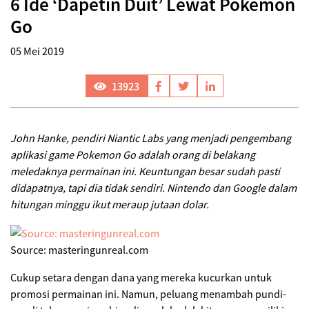
6 Ide ‘Dapetin Duit’ Lewat Pokemon
Go
05 Mei 2019
13923
John Hanke, pendiri Niantic Labs yang menjadi pengembang
aplikasi game Pokemon Go adalah orang di belakang
meledaknya permainan ini. Keuntungan besar sudah pasti
didapatnya, tapi dia tidak sendiri. Nintendo dan Google dalam
hitungan minggu ikut meraup jutaan dolar.
Source: masteringunreal.com
Cukup setara dengan dana yang mereka kucurkan untuk
promosi permainan ini. Namun, peluang menambah pundi-