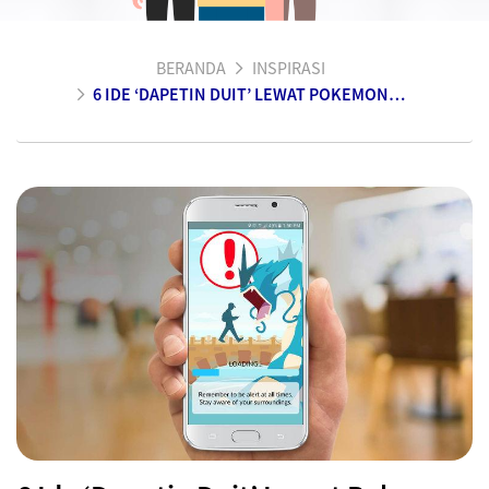
BERANDA
INSPIRASI
6 IDE ‘DAPETIN DUIT’ LEWAT POKEMON GO