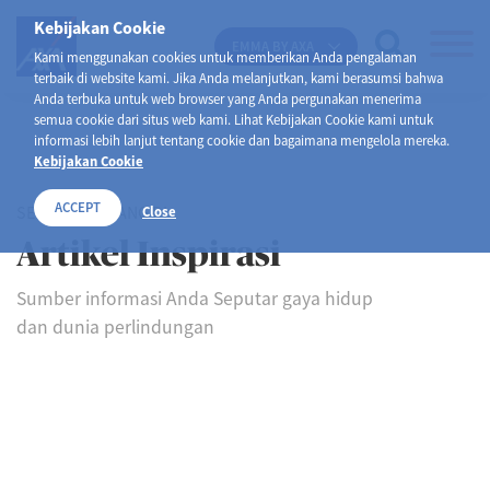
Kebijakan Cookie
EMMA BY AXA
Kami menggunakan cookies untuk memberikan Anda pengalaman
terbaik di website kami. Jika Anda melanjutkan, kami berasumsi bahwa
Anda terbuka untuk web browser yang Anda pergunakan menerima
semua cookie dari situs web kami. Lihat Kebijakan Cookie kami untuk
informasi lebih lanjut tentang cookie dan bagaimana mengelola mereka.
Kebijakan Cookie
ACCEPT
SELAMAT DATANG DI
Close
Artikel Inspirasi
Sumber informasi Anda Seputar gaya hidup
dan dunia perlindungan