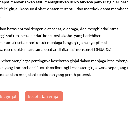
dapat menyebabkan atau meningkatkan risiko terkena penyakit ginjal. Mengen
, infeksi ginjal, konsumsi obat-obatan tertentu, dan merokok dapat memba
?
lam batas normal dengan diet sehat, olahraga, dan menghindari stres.
gi sodium, serta hindari konsumsi alkohol yang berlebihan.
inum air setiap hari untuk menjaga fungsi ginjal yang optimal.
a resep dokter, terutama obat antiinflamasi nonsteroid (NSAIDs).
n Sehat Mengingat pentingnya kesehatan ginjal dalam menjaga keseimbang
an yang komprehensif untuk melindungi kesehatan ginjal Anda sepanjang
 Anda dalam menjalani kehidupan yang penuh potensi.
it ginjal
kesehatan ginjal