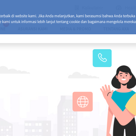
Kalkulator
Healt
baik di website kami. Jika Anda melanjutkan, kami berasumsi bahwa Anda terbuka
e kami untuk informasi lebih lanjut tentang cookie dan bagaimana mengelola mereka
13
INE
ASURANSI KAMI
MEDIA & PROMO
TENTANG AXA