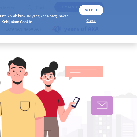
EMMA BY AXA
h Meter
Cari
ACCEPT
 untuk web browser yang Anda pergunakan
Close
.
Kebijakan Cookie
LAYANAN NASABAH