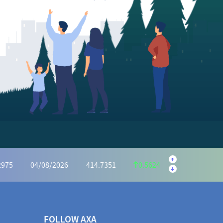
.5595
04/08/2026
222.1059
1.4536
.6073
04/08/2026
1,162.7386
6.8687
34.0046
04/08/2026
928.7313
5.2733
2975
04/08/2026
414.7351
0.5624
.5440
04/08/2026
1,031.9525
3.4085
72.2983
04/08/2026
966.7939
5.5044
FOLLOW AXA