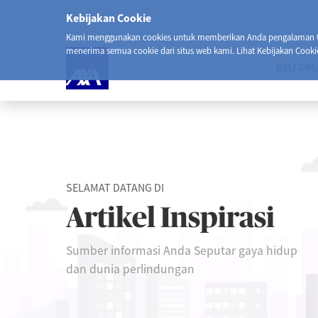
Kebijakan Cookie
Kami menggunakan cookies untuk memberikan Anda pengalaman ter
menerima semua cookie dari situs web kami. Lihat Kebijakan Cooki
BELI ONL
SELAMAT DATANG DI
Artikel Inspirasi
Sumber informasi Anda Seputar gaya hidup
dan dunia perlindungan