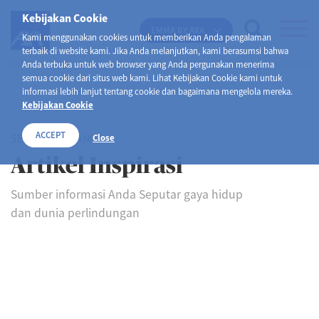
Kebijakan Cookie
EMMA BY AXA
Kami menggunakan cookies untuk memberikan Anda pengalaman
terbaik di website kami. Jika Anda melanjutkan, kami berasumsi bahwa
Anda terbuka untuk web browser yang Anda pergunakan menerima
semua cookie dari situs web kami. Lihat Kebijakan Cookie kami untuk
informasi lebih lanjut tentang cookie dan bagaimana mengelola mereka.
Kebijakan Cookie
ACCEPT
SELAMAT DATANG DI
Close
Artikel Inspirasi
Sumber informasi Anda Seputar gaya hidup
dan dunia perlindungan