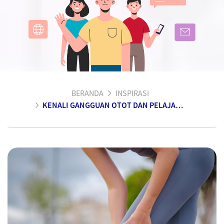
BERANDA
INSPIRASI
KENALI GANGGUAN OTOT DAN PELAJARI CARA MERAWATNYA