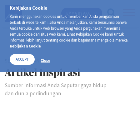
Kebijakan Cookie
EMMA BY AXA
Kami menggunakan cookies untuk memberikan Anda pengalaman
terbaik di website kami. Jika Anda melanjutkan, kami berasumsi bahwa
Anda terbuka untuk web browser yang Anda pergunakan menerima
semua cookie dari situs web kami. Lihat Kebijakan Cookie kami untuk
informasi lebih lanjut tentang cookie dan bagaimana mengelola mereka.
Kebijakan Cookie
ACCEPT
SELAMAT DATANG DI
Close
Artikel Inspirasi
Sumber informasi Anda Seputar gaya hidup
dan dunia perlindungan