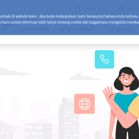
Kalkulator
Healt
baik di website kami. Jika Anda melanjutkan, kami berasumsi bahwa Anda terbuka
e kami untuk informasi lebih lanjut tentang cookie dan bagaimana mengelola mereka
13
INE
ASURANSI KAMI
MEDIA & PROMO
TENTANG AXA