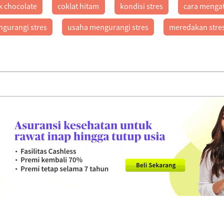
k chocolate
coklat hitam
kondisi stres
cara mengat
gurangi stres
usaha mengurangi stres
meredakan stre