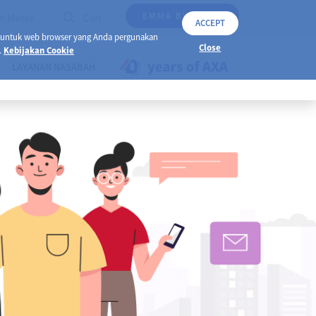
EMMA BY AXA
h Meter
Cari
ACCEPT
 untuk web browser yang Anda pergunakan
Close
.
Kebijakan Cookie
LAYANAN NASABAH