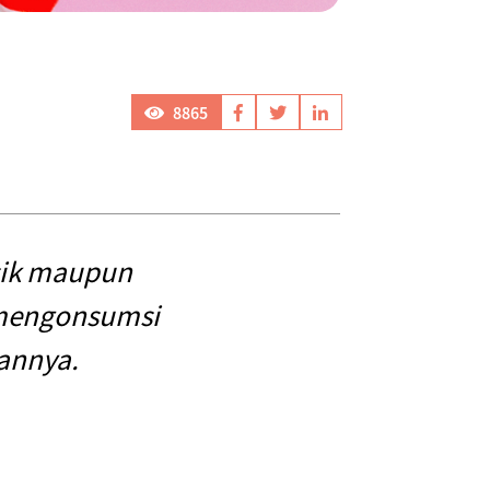
8865
isik maupun
 mengonsumsi
annya.