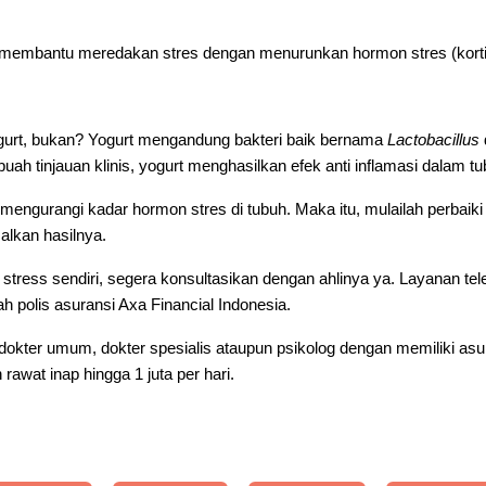
sa membantu meredakan stres dengan menurunkan hormon stres (korti
ogurt, bukan? Yogurt mengandung bakteri baik bernama
Lactobacillus
uah tinjauan klinis, yogurt menghasilkan efek anti inflamasi dalam tu
ngurangi kadar hormon stres di tubuh. Maka itu, mulailah perbaiki
lkan hasilnya.
stress sendiri, segera konsultasikan dengan ahlinya ya. Layanan tele
h polis asuransi Axa Financial Indonesia.
 dokter umum, dokter spesialis ataupun psikolog dengan memiliki as
rawat inap hingga 1 juta per hari.