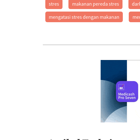
stres
makanan pereda stres
dar
mengatasi stres dengan makanan
men