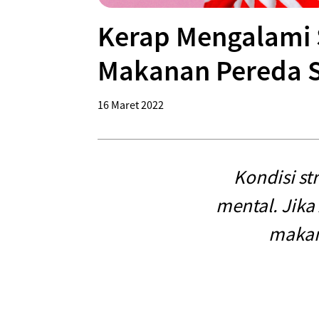
Kerap Mengalami 
Makanan Pereda St
16 Maret 2022
Kondisi st
mental. Jik
makan