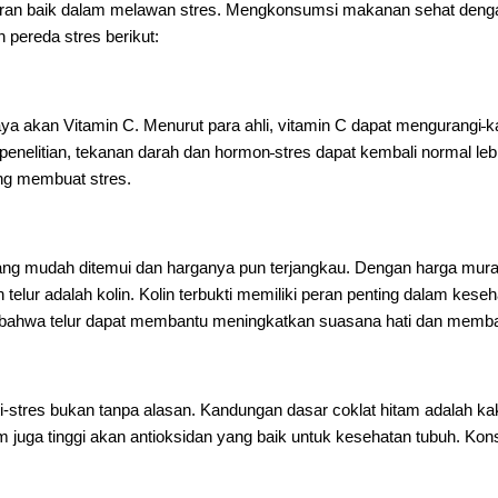
eran baik dalam melawan stres. Mengkonsumsi makanan sehat dengan
 pereda stres berikut:
aya akan Vitamin C. Menurut para ahli, vitamin C dapat mengurangi
k
penelitian, tekanan darah dan hormon
stres dapat kembali normal l
ng membuat stres.
ng mudah ditemui dan harganya pun terjangkau. Dengan harga murah
telur adalah kolin. Kolin terbukti memiliki peran penting dalam kese
ti bahwa telur dapat membantu meningkatkan suasana hati dan memba
i-stres bukan tanpa alasan. Kandungan dasar coklat hitam adalah ka
tam juga tinggi akan antioksidan yang baik untuk kesehatan tubuh. Ko