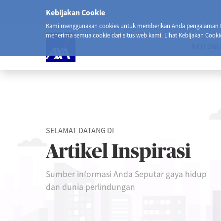
Kebijakan Cookie
Kami menggunakan cookies untuk memberikan Anda pengalaman ter
menerima semua cookie dari situs web kami. Lihat Kebijakan Cooki
BELI ONL
SELAMAT DATANG DI
Artikel Inspirasi
Sumber informasi Anda Seputar gaya hidup
dan dunia perlindungan