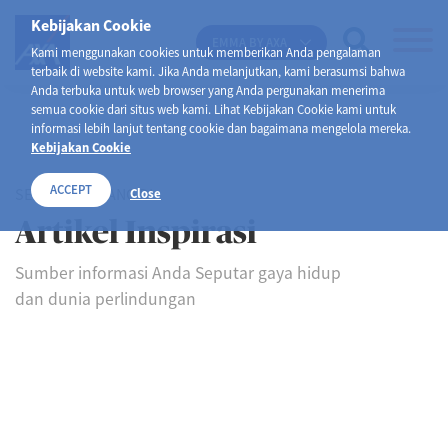
Kebijakan Cookie
EMMA BY AXA
Kami menggunakan cookies untuk memberikan Anda pengalaman
terbaik di website kami. Jika Anda melanjutkan, kami berasumsi bahwa
Anda terbuka untuk web browser yang Anda pergunakan menerima
semua cookie dari situs web kami. Lihat Kebijakan Cookie kami untuk
informasi lebih lanjut tentang cookie dan bagaimana mengelola mereka.
Kebijakan Cookie
ACCEPT
SELAMAT DATANG DI
Close
Artikel Inspirasi
Sumber informasi Anda Seputar gaya hidup
dan dunia perlindungan