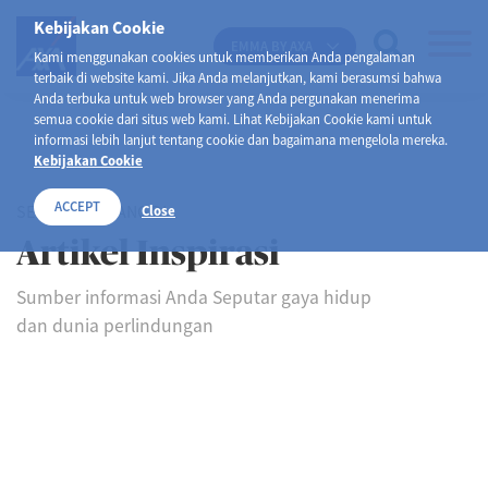
Kebijakan Cookie
EMMA BY AXA
Kami menggunakan cookies untuk memberikan Anda pengalaman
terbaik di website kami. Jika Anda melanjutkan, kami berasumsi bahwa
Anda terbuka untuk web browser yang Anda pergunakan menerima
semua cookie dari situs web kami. Lihat Kebijakan Cookie kami untuk
informasi lebih lanjut tentang cookie dan bagaimana mengelola mereka.
Kebijakan Cookie
ACCEPT
SELAMAT DATANG DI
Close
Artikel Inspirasi
Sumber informasi Anda Seputar gaya hidup
dan dunia perlindungan